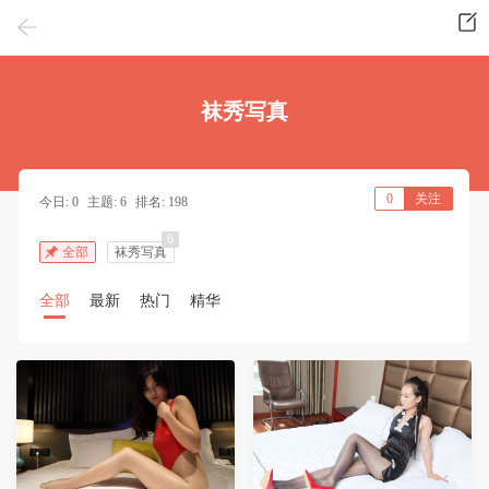
袜秀写真
0
关注
今日: 0
主题: 6
排名: 198
6
全部
袜秀写真
全部
最新
热门
精华