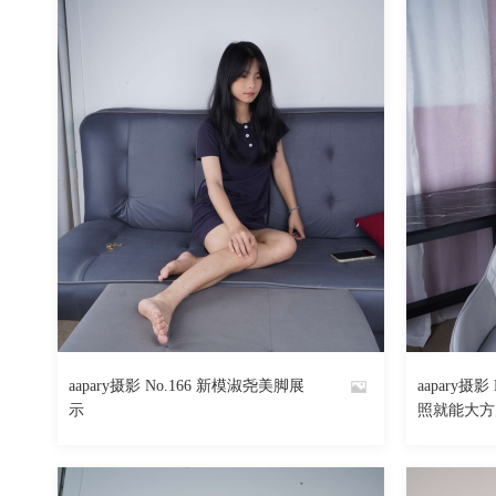
aapary摄影 No.166 新模淑尧美脚展
aapary摄
By
By
示
照就能大方
魅丝社
魅丝社