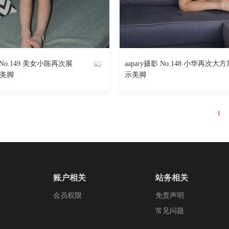
1538
阅读
0
回复
1916
影 No.149 美女小陈再次展
aapary摄影 No.148 小华再次大方
By
长美脚
示美脚
魅丝社
1
账户相关
站务相关
会员权限
免责声明
常见问题