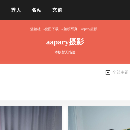
拍
秀人
名站
充值
魅丝社
-套图下载
-
丝模写真
aapary摄影
aapary摄影
本版暂无描述
全部主题