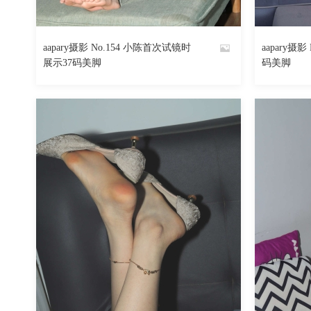
1148
阅读
0
回复
aapary摄影 No.154 小陈首次试镜时
aapary摄影
By
By
展示37码美脚
码美脚
魅丝社
魅丝社