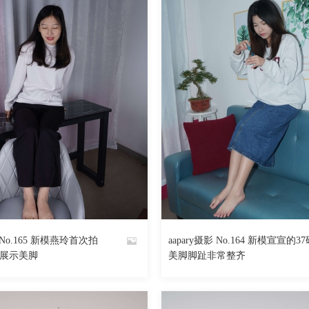
影 No.165 新模燕玲首次拍
aapary摄影 No.164 新模宣宣的3
By
展示美脚
美脚脚趾非常整齐
魅丝社