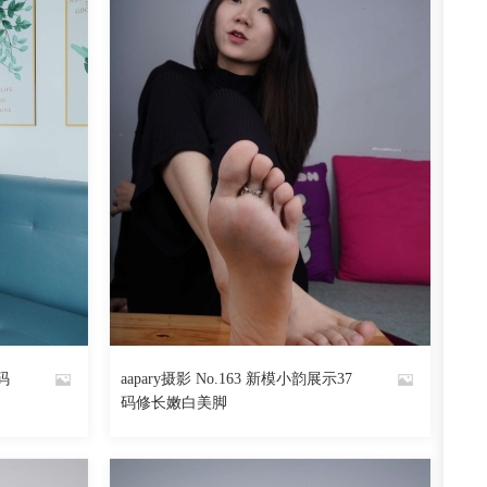
7码
aapary摄影 No.163 新模小韵展示37
By
码修长嫩白美脚
魅丝社