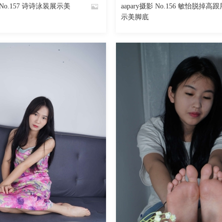
影 No.157 诗诗泳装展示美
aapary摄影 No.156 敏怡脱掉高跟
By
示美脚底
魅丝社