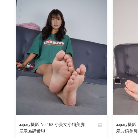
1476
阅读
0
回复
aapary摄影 No.162 小美女小娟美脚
aapary摄
By
By
展示36码嫩脚
示37码美脚