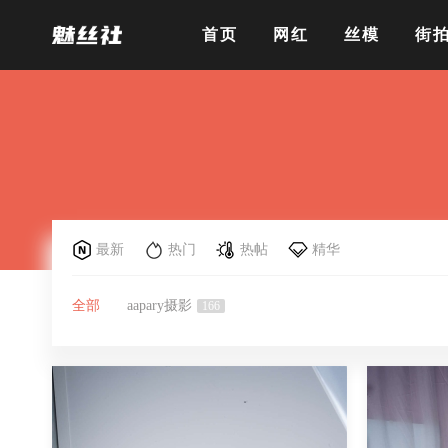
首页
网红
丝模
街
最新
热门
热帖
精华
全部
aapary摄影
166