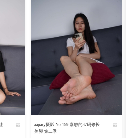
阅读
0
回复
1359
阅读
0
回复
鞋
aapary摄影 No.159 嘉敏的37码修长
By
美脚 第二季