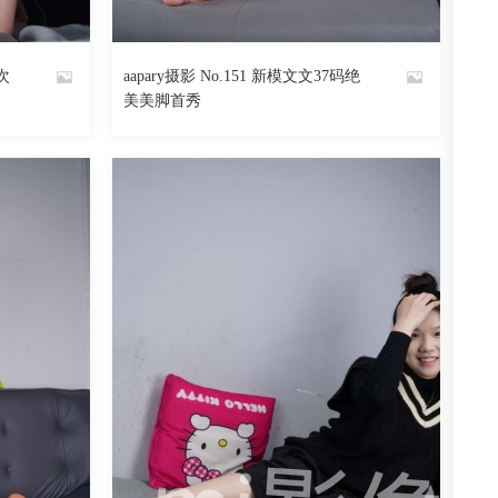
阅读
0
回复
3709
阅读
0
回复
次
aapary摄影 No.151 新模文文37码绝
By
美美脚首秀
魅丝社