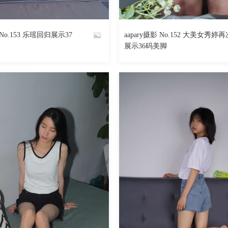
1440
阅读
0
回复
1487
 No.153 乐瑶回归展示37
aapary摄影 No.152 大美女秀婷再
By
展示36码美脚
魅丝社