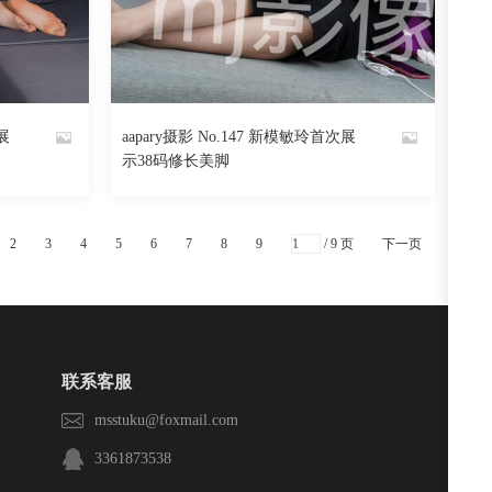
阅读
0
回复
1507
阅读
0
回复
展
aapary摄影 No.147 新模敏玲首次展
By
示38码修长美脚
魅丝社
2
3
4
5
6
7
8
9
/ 9 页
下一页
联系客服
msstuku@foxmail.com
3361873538