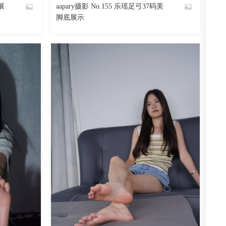
展
aapary摄影 No.155 乐瑶足弓37码美
By
脚底展示
魅丝社