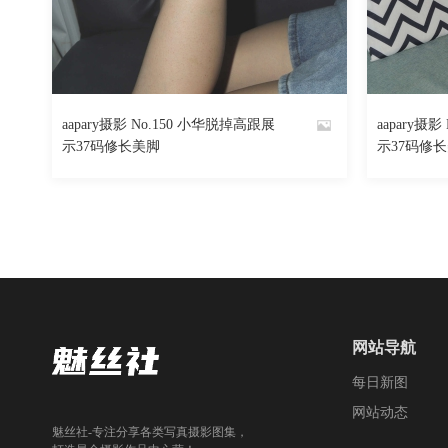
1300
阅读
0
回复
aapary摄影 No.150 小华脱掉高跟展
aapary摄
By
By
示37码修长美脚
示37码修
魅丝社
魅丝社
网站导航
每日新图
网站动态
魅丝社-专注分享各类写真摄影图集，