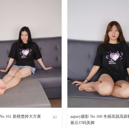
1494
阅读
0
回复
1172
影 No.161 新模楚婷大方展
aapary摄影 No.160 冬丽高脱高跟
By
展示37码美脚