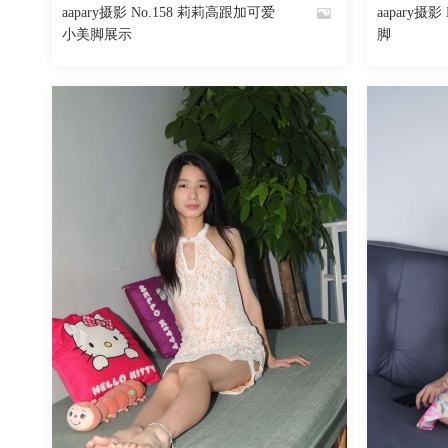
aapary摄影 No.158 莉莉高跟加可爱
aapary摄
By
By
小美脚展示
脚
魅丝社
魅丝社