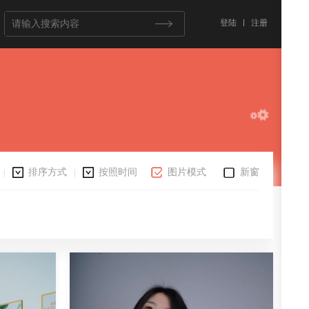
登陆
注册
排序方式
按照时间
图片模式
新窗
|
|