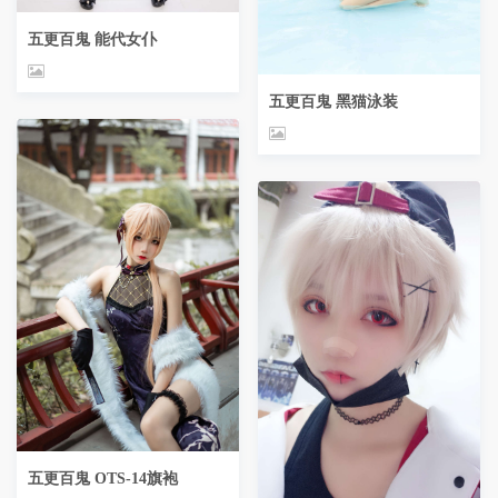
五更百鬼 能代女仆
五更百鬼 黑猫泳装
五更百鬼 OTS-14旗袍