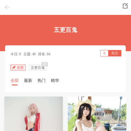
五更百鬼
0
关注
今日: 0
主题: 40
排名: 84
40
全部
五更百鬼
全部
最新
热门
精华