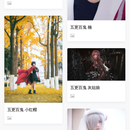
五更百鬼 楠
五更百鬼 灰姑娘
五更百鬼 小红帽