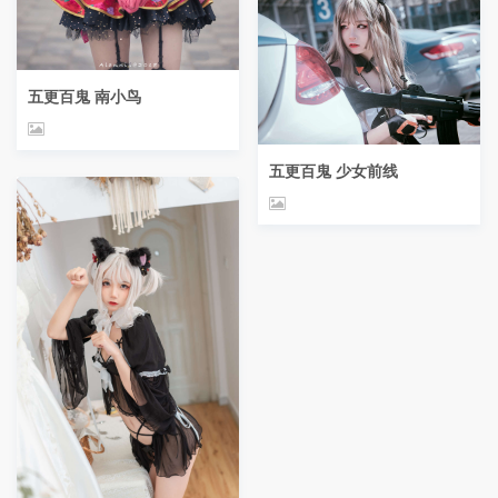
五更百鬼 南小鸟
五更百鬼 少女前线