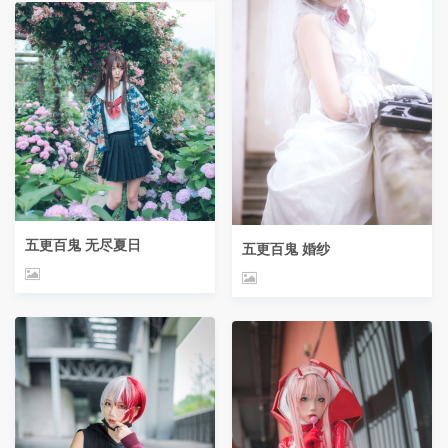
五更百鬼 无尽夏日
五更百鬼 婚纱