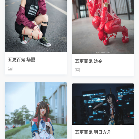
五更百鬼 场照
五更百鬼 达令
五更百鬼 明日方舟