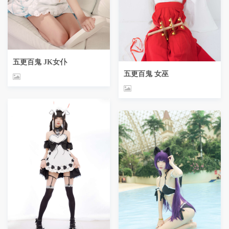
五更百鬼 JK女仆
五更百鬼 女巫