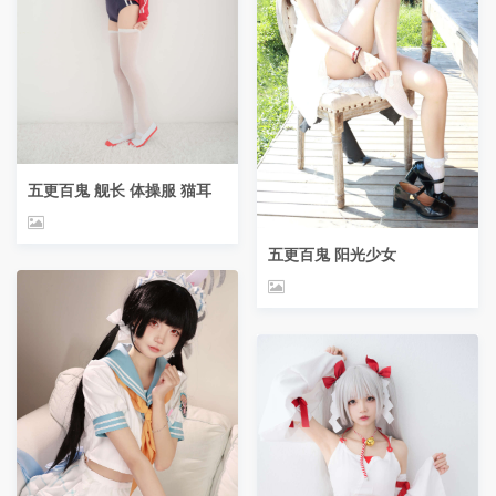
五更百鬼 舰长 体操服 猫耳
五更百鬼 阳光少女