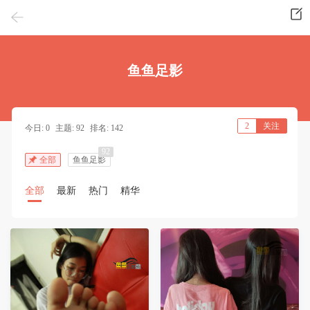
鱼鱼足影
2
关注
今日: 0
主题: 92
排名: 142
92
全部
鱼鱼足影
全部
最新
热门
精华