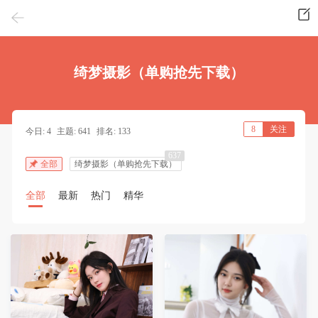
绮梦摄影（单购抢先下载）
8
关注
今日: 4
主题: 641
排名: 133
637
全部
绮梦摄影（单购抢先下载）
全部
最新
热门
精华