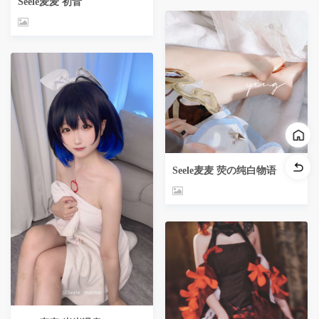
Seele麦麦 初音
Seele麦麦 荧の纯白物语