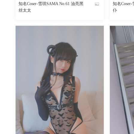
知名Coser-雪琪SAMA No.61 油亮黑
知名Coser
By
By
丝太太
仆
魅丝社
魅丝社