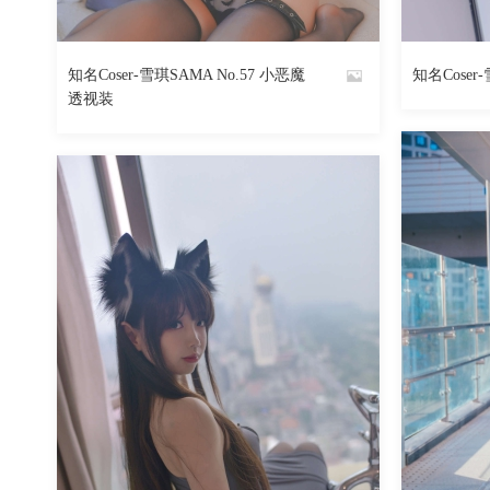
916
阅读
0
回复
知名Coser-雪琪SAMA No.57 小恶魔
知名Coser-
By
By
透视装
魅丝社
魅丝社