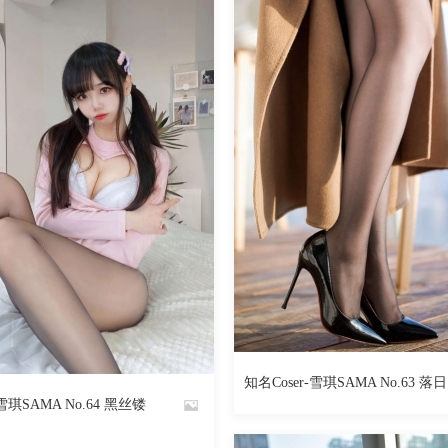
102
阅读
0
回复
473
知名Coser-雪琪SAMA No.63 落日
By
-雪琪SAMA No.64 黑丝镂
魅丝社