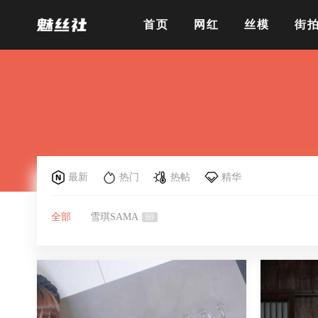
首页
网红
丝模
街
最新
热门
热帖
精华
全部
雪琪SAMA
69