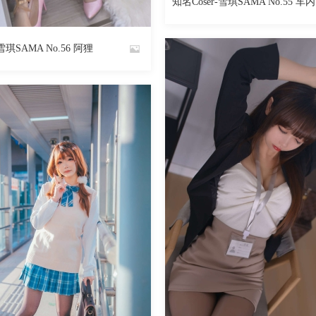
知名Coser-雪琪SAMA No.55 车内
947
阅读
0
回复
By
魅丝社
雪琪SAMA No.56 阿狸