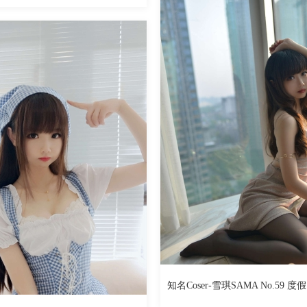
835
957
阅读
0
回复
知名Coser-雪琪SAMA No.59 度假
By