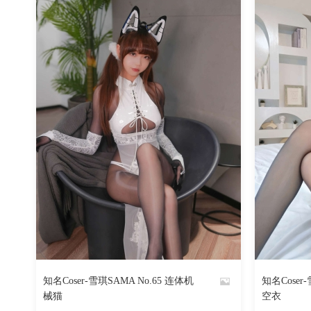
96
阅读
0
回复
知名Coser-雪琪SAMA No.65 连体机
知名Coser
By
By
械猫
空衣