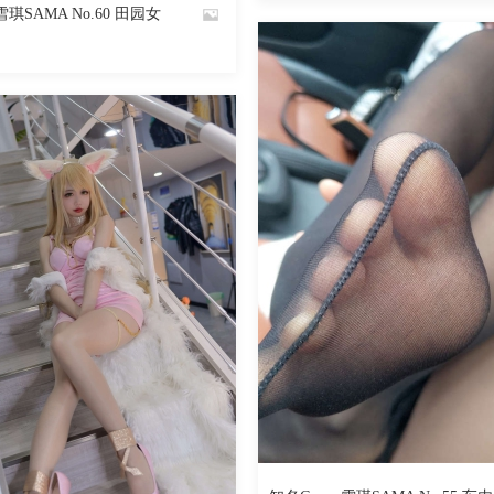
-雪琪SAMA No.60 田园女
魅丝社
1298