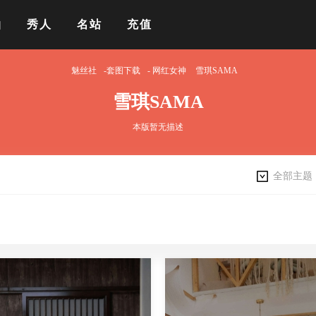
拍
秀人
名站
充值
魅丝社
-套图下载
-
网红女神
雪琪SAMA
雪琪SAMA
本版暂无描述
全部主题