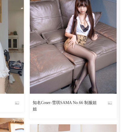
知名Coser-雪琪SAMA No.66 制服姐
By
姐
魅丝社