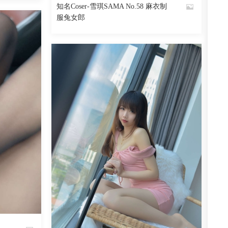
知名Coser-雪琪SAMA No.58 麻衣制
By
服兔女郎
魅丝社
阅读
0
回复