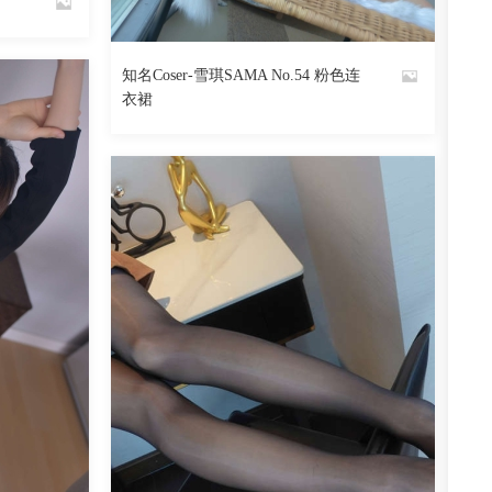
1274
阅读
0
回复
知名Coser-雪琪SAMA No.54 粉色连
By
衣裙
魅丝社