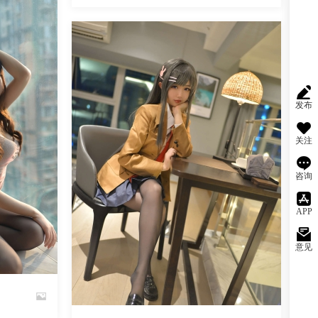
魅丝社
发布
关注
咨询
APP
意见
阅读
0
回复
981
阅读
0
回复