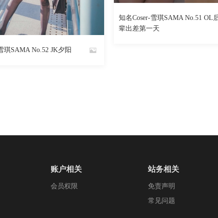
1765
知名Coser-雪琪SAMA No.51 OL
By
辈出差第一天
1401
阅读
0
回复
魅丝社
雪琪SAMA No.52 JK夕阳
账户相关
站务相关
会员权限
免责声明
常见问题