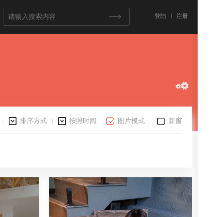
登陆
注册
排序方式
按照时间
图片模式
新窗
|
|