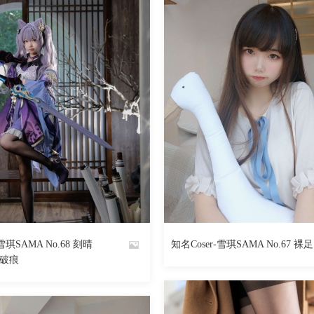
雪琪SAMA No.68 刻晴
知名Coser-雪琪SAMA No.67 裸足
By
破痕
魅丝社