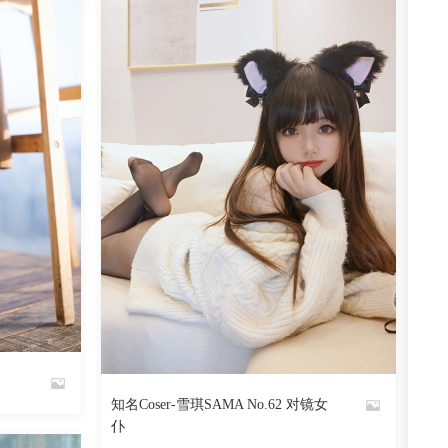
阅读
0
回复
882
阅读
0
回复
知名Coser-雪琪SAMA No.62 对镜女
By
仆