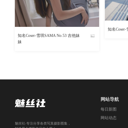
1485
阅读
0
回复
知名Coser-
By
知名Coser-雪琪SAMA No.53 吉他妹
By
妹
魅丝社
魅丝社
网站导航
每日新图
网站动态
魅丝社-专注分享各类写真摄影图集，