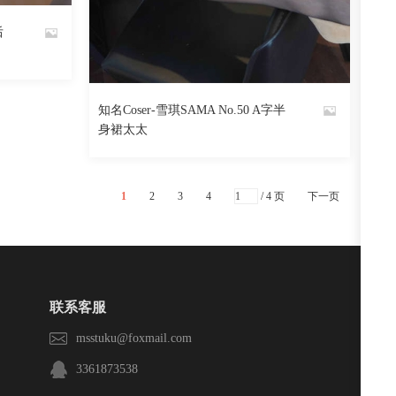
阅读
0
回复
后
1873
阅读
0
回复
知名Coser-雪琪SAMA No.50 A字半
By
身裙太太
魅丝社
1
2
3
4
/ 4 页
下一页
联系客服
msstuku@foxmail.com
3361873538