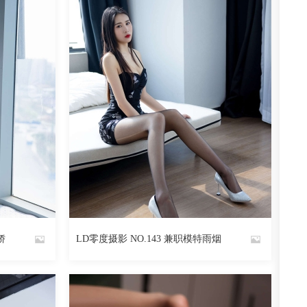
娇
LD零度摄影 NO.143 兼职模特雨烟
By
魅丝社