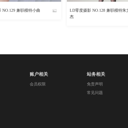
2448
阅读
0
回复
1996
 NO.129 兼职模特小曲
LD零度摄影 NO.128 兼职模特朱
By
杰
魅丝社
账户相关
站务相关
会员权限
免责声明
常见问题