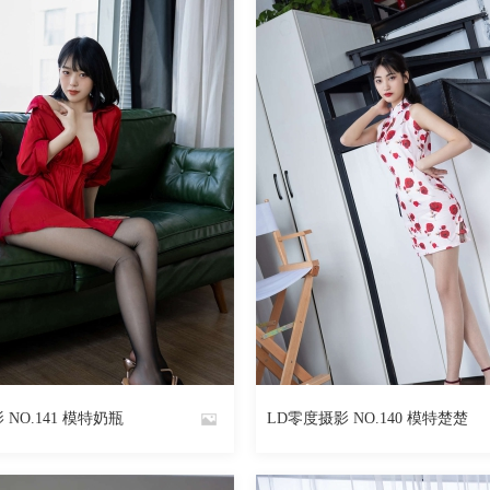
2401
阅读
0
回复
2956
 NO.141 模特奶瓶
LD零度摄影 NO.140 模特楚楚
By
魅丝社