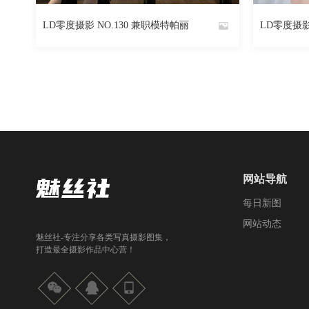
2217
阅读
0
回复
LD零度摄影 NO.130 兼职模特帕丽
LD零度摄影
By
By
魅丝社
魅丝社
网站导航
每日新图
网站动态
魅丝社-专注分享各类写真摄影图集，
打造最全摄影作品中心营！