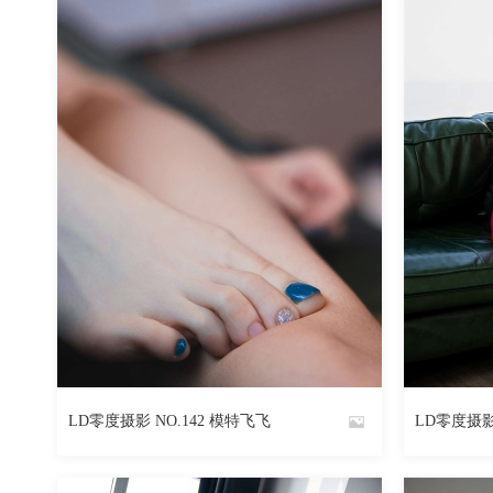
2732
阅读
0
回复
LD零度摄影 NO.142 模特飞飞
LD零度摄影
By
By
魅丝社
魅丝社