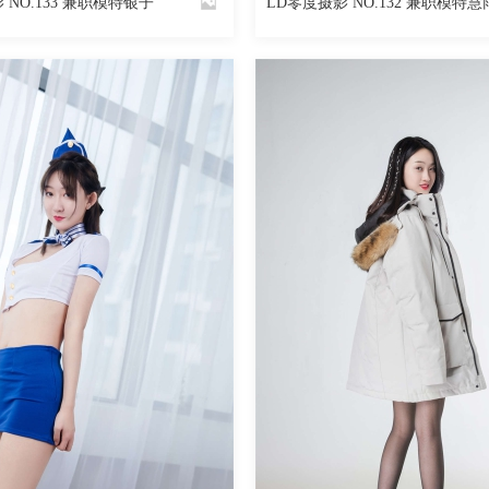
 NO.133 兼职模特银子
LD零度摄影 NO.132 兼职模特慧
By
魅丝社