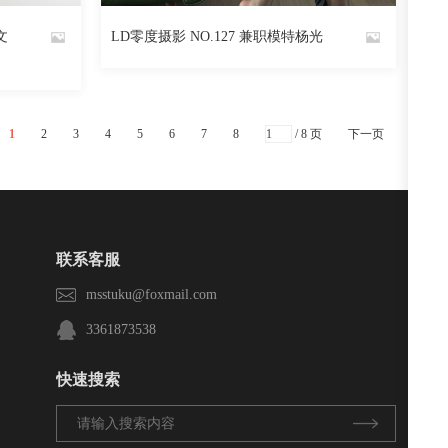
阅读
0
回复
1467
阅读
0
回复
文
LD零度摄影 NO.127 兼职模特杨光
By
魅丝社
1
2
3
4
5
6
7
8
/ 8 页
下一页
联系客服
msstuku@foxmail.com
3361873538
快速搜索