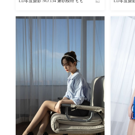
LD零度摄影 NO.134 兼职模特飞飞
LD零度摄影
By
By
魅丝社
魅丝社