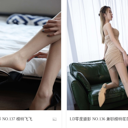
3239
阅读
0
回复
1739
 NO.137 模特飞飞
LD零度摄影 NO.136 兼职模特笙
By