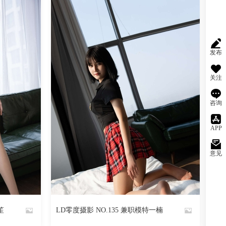
发布
关注
咨询
APP
意见
阅读
0
回复
2403
阅读
0
回复
笙
LD零度摄影 NO.135 兼职模特一楠
By