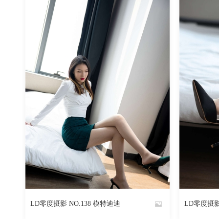
2372
阅读
0
回复
LD零度摄影 NO.138 模特迪迪
LD零度摄影
By
By