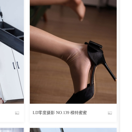
阅读
0
回复
2378
阅读
0
回复
LD零度摄影 NO.139 模特蜜蜜
By
魅丝社