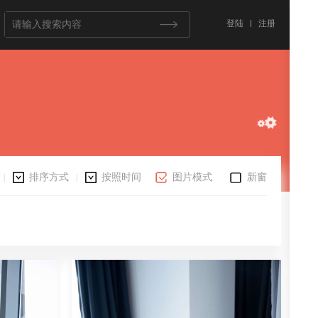
登陆
注册
排序方式
按照时间
图片模式
新窗
|
|