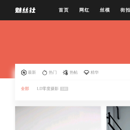
首页
网红
丝模
街
最新
热门
热帖
精华
全部
LD零度摄影
146