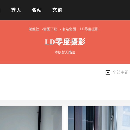
拍
秀人
名站
充值
魅丝社
-套图下载
-
名站套图
LD零度摄影
LD零度摄影
本版暂无描述
全部主题