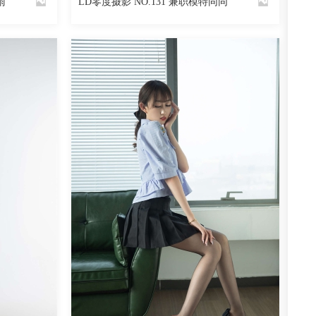
雨
LD零度摄影 NO.131 兼职模特同同
By
魅丝社