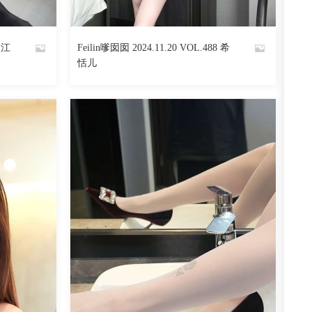
阅读
0
回复
621
阅读
0
回复
9 江
Feilin嗲囡囡 2024.11.20 VOL.488 希
By
恬儿
魅丝社