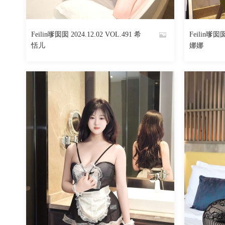
566
阅读
0
回复
Feilin嗲囡囡 2024.12.02 VOL.491 希
Feilin嗲囡囡
By
By
恬儿
娜娜
魅丝社
魅丝社