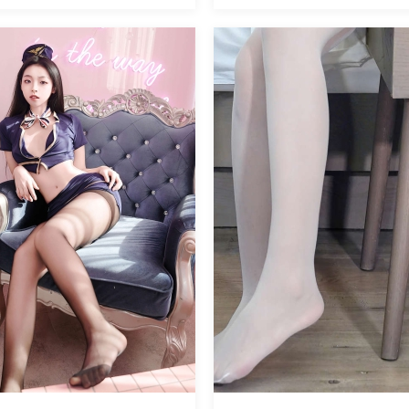
魅丝社
537
阅读
0
回复
627