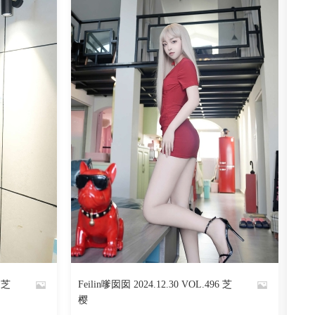
阅读
0
回复
565
阅读
0
回复
7 芝
Feilin嗲囡囡 2024.12.30 VOL.496 芝
By
樱