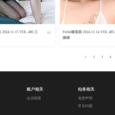
769
阅读
0
回复
698
 2024.11.15 VOL.486 江
Feilin嗲囡囡 2024.11.14 VOL.48
By
娜娜
魅丝社
1
2
3
4
账户相关
站务相关
会员权限
免责声明
常见问题