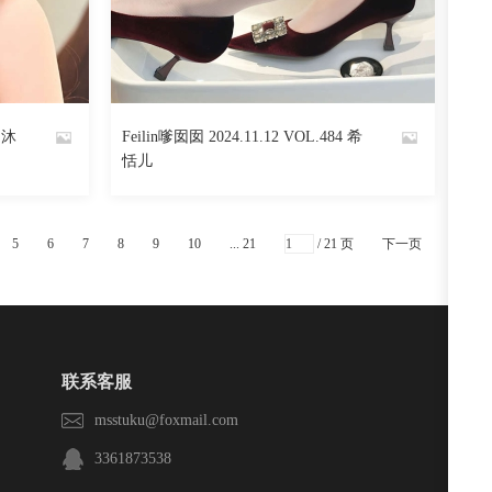
阅读
0
回复
629
阅读
0
回复
5 沐
Feilin嗲囡囡 2024.11.12 VOL.484 希
By
恬儿
魅丝社
5
6
7
8
9
10
... 21
/ 21 页
下一页
联系客服
msstuku@foxmail.com
3361873538