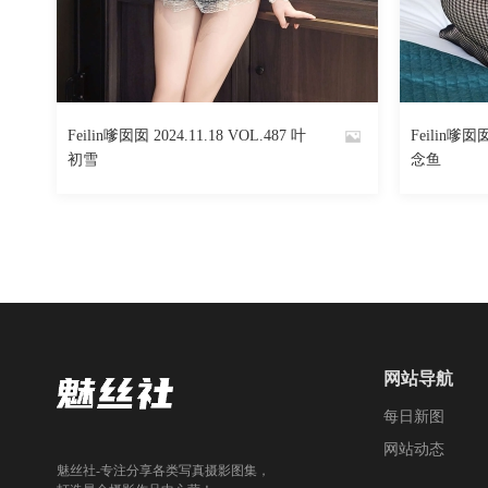
617
阅读
0
回复
Feilin嗲囡囡 2024.11.18 VOL.487 叶
Feilin嗲囡囡
By
By
初雪
念鱼
魅丝社
魅丝社
网站导航
每日新图
网站动态
魅丝社-专注分享各类写真摄影图集，