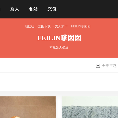
拍
秀人
名站
充值
魅丝社
-套图下载
-
秀人旗下
FEILIN嗲囡囡
FEILIN嗲囡囡
本版暂无描述
全部主题