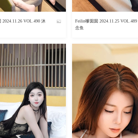
602
阅读
0
回复
811
 2024.11.26 VOL.490 沐
Feilin嗲囡囡 2024.11.25 VOL.48
By
念鱼
魅丝社