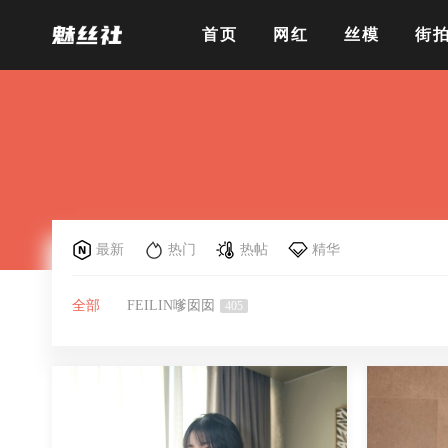
首页
网红
丝模
街
最新
热门
热帖
精华
全部
FEILIN嗲囡囡
405