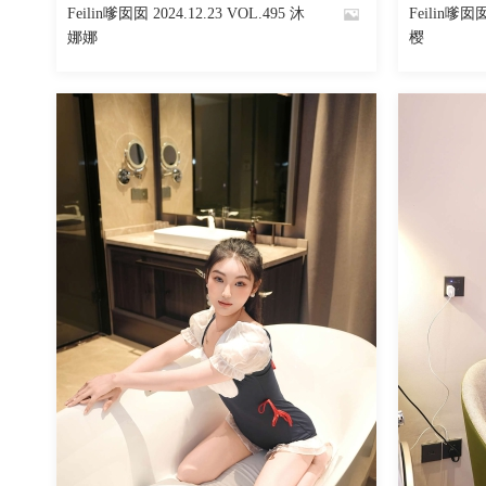
Feilin嗲囡囡 2024.12.23 VOL.495 沐
Feilin嗲囡囡
By
By
娜娜
樱
魅丝社
魅丝社