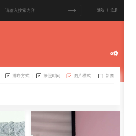
登陆
注册
排序方式
按照时间
图片模式
新窗
|
|