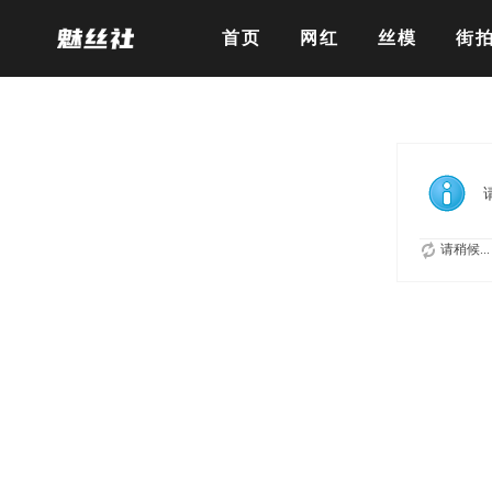
首页
网红
丝模
街
请稍候...