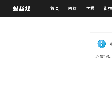
首页
网红
丝模
街
请稍候...