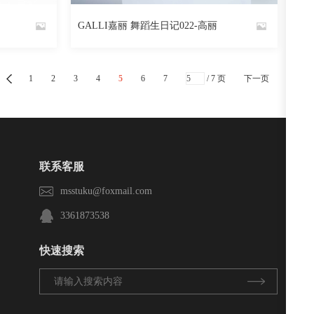
阅读
0
回复
1327
阅读
0
回复
GALLI嘉丽 舞蹈生日记022-高丽
By
魅丝社
1
2
3
4
5
6
7
/ 7 页
下一页
联系客服
msstuku@foxmail.com
3361873538
快速搜索