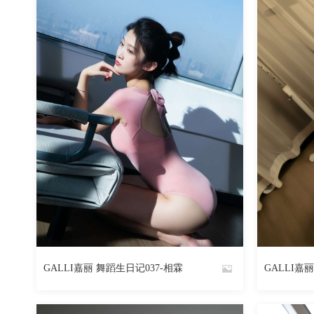
1485
阅读
0
回复
GALLI嘉丽 舞蹈生日记037-相霖
GALLI嘉
By
By
魅丝社
魅丝社