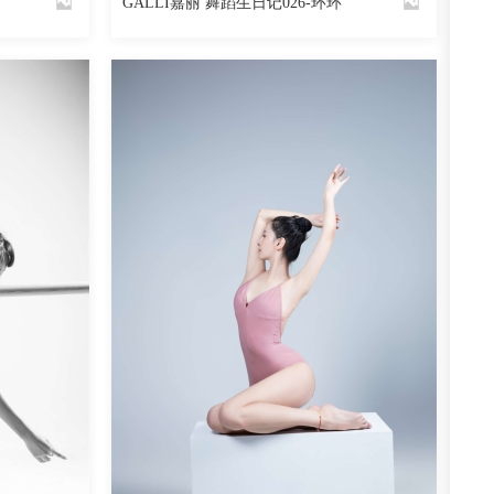
GALLI嘉丽 舞蹈生日记026-环环
By
魅丝社