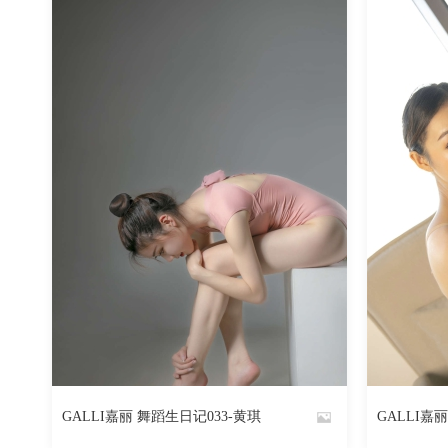
1882
阅读
0
回复
GALLI嘉丽 舞蹈生日记033-黄琪
GALLI嘉
By
By