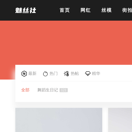
首页
网红
丝模
街
最新
热门
热帖
精华
全部
舞蹈生日记
121