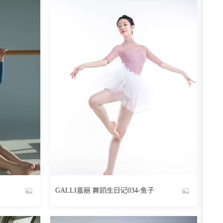
阅读
0
回复
2179
阅读
0
回复
GALLI嘉丽 舞蹈生日记034-鱼子
By
魅丝社