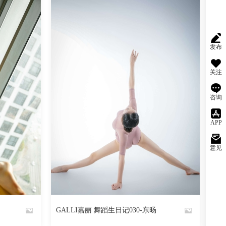
发布
关注
咨询
APP
意见
阅读
0
回复
1772
阅读
0
回复
GALLI嘉丽 舞蹈生日记030-东旸
By