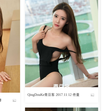
阅读
0
回复
2743
阅读
0
回复
QingDouKe青豆客 2017.11.12 佟蔓
By
馨
魅丝社