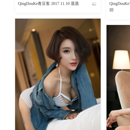
QingDouKe青豆客 2017.11.10 晨晨
QingDouK
By
By
玥
魅丝社
魅丝社