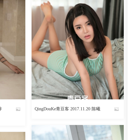
梓
QingDouKe青豆客 2017.11.20 陈曦
By
魅丝社