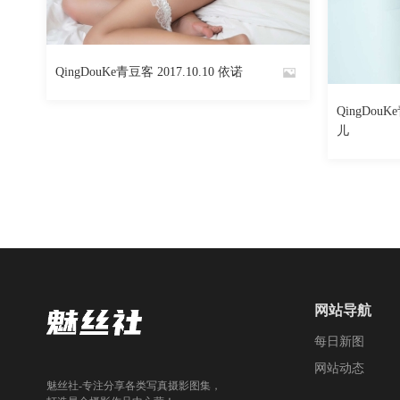
2869
阅读
0
回复
QingDouKe青豆客 2017.10.10 依诺
By
QingDouK
魅丝社
By
儿
魅丝社
网站导航
每日新图
网站动态
魅丝社-专注分享各类写真摄影图集，