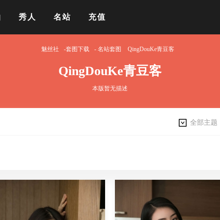
拍
秀人
名站
充值
魅丝社
-套图下载
-
名站套图
QingDouKe青豆客
QingDouKe青豆客
本版暂无描述
全部主题