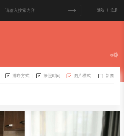
登陆
注册
排序方式
按照时间
图片模式
新窗
|
|