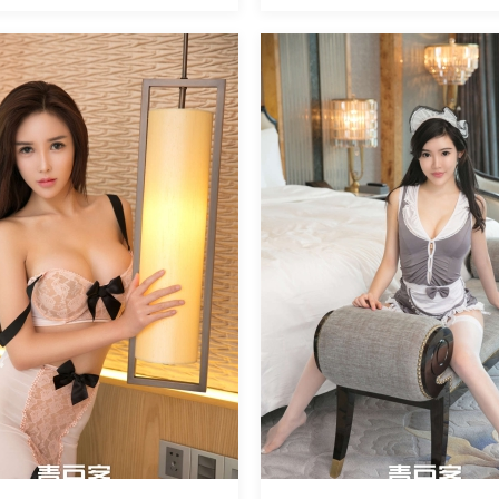
魅丝社
5563
阅读
0
回复
2165