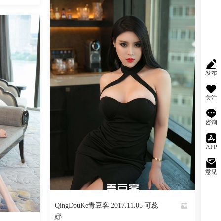
发布
关注
咨询
APP
意见
2812
阅读
0
回复
阅读
0
回复
QingDouKe青豆客 2017.11.05 可蕊
By
娜