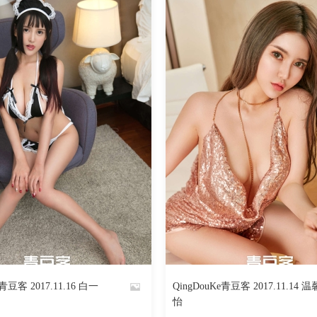
3095
阅读
0
回复
3254
e青豆客 2017.11.16 白一
QingDouKe青豆客 2017.11.14 温
By
怡