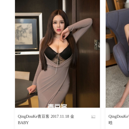
3094
阅读
0
回复
QingDouKe青豆客 2017.11.18 金
QingDouK
By
By
BABY
晗