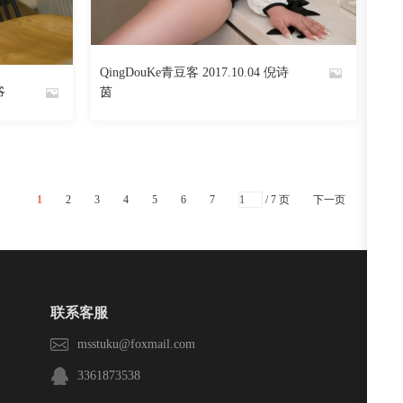
2517
阅读
0
回复
阅读
0
回复
QingDouKe青豆客 2017.10.04 倪诗
By
爷
茵
魅丝社
1
2
3
4
5
6
7
/ 7 页
下一页
联系客服
msstuku@foxmail.com
3361873538