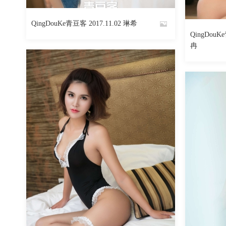
1895
阅读
0
回复
QingDouKe青豆客 2017.11.02 琳希
By
QingDouK
By
冉
魅丝社
魅丝社