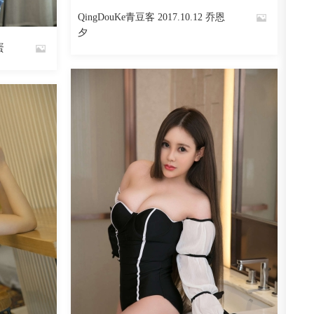
阅读
0
回复
QingDouKe青豆客 2017.10.12 乔恩
By
夕
蛋
魅丝社