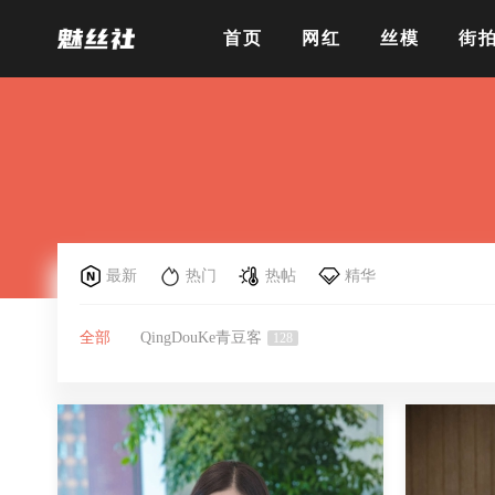
首页
网红
丝模
街
最新
热门
热帖
精华
全部
QingDouKe青豆客
128