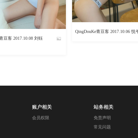
2259
阅读
0
回复
2531
QingDouKe青豆客 2017.10.06 悦
By
e青豆客 2017.10.08 刘钰
魅丝社
账户相关
站务相关
会员权限
免责声明
常见问题