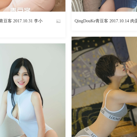
2936
阅读
0
回复
2586
e青豆客 2017.10.31 李小
QingDouKe青豆客 2017.10.14 肉
By
魅丝社