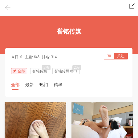
誉铭传媒
30
关注
今日: 0
主题: 645
排名: 314
376
269
全部
誉铭传媒
誉铭传媒 特刊
全部
最新
热门
精华