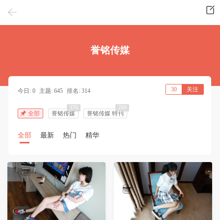
誉铭传媒
30
关注
今日: 0
主题: 645
排名: 314
376
269
全部
誉铭传媒
誉铭传媒 特刊
全部
最新
热门
精华