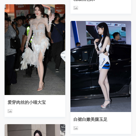
爱穿肉丝的小喵大宝
白裙白嫩美腿玉足