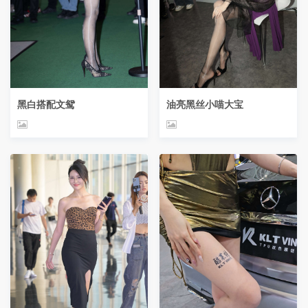
黑白搭配文鸳
油亮黑丝小喵大宝