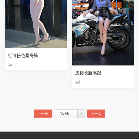
可可粉色紧身裤
皮裙长腿高跟
上一页
第4页
下一页