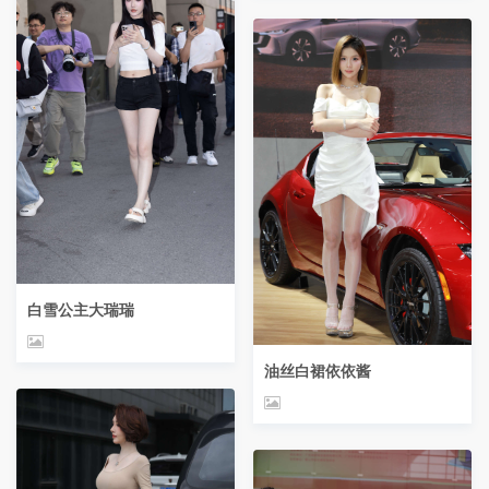
白雪公主大瑞瑞
油丝白裙依依酱