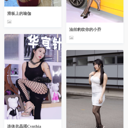
滑板上的瑜伽
油丝豹纹你的小乔
连体衣晶瑶Cynthia