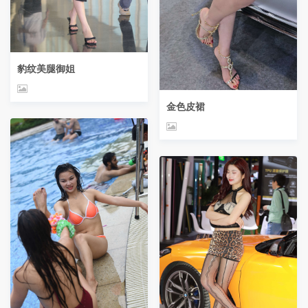
豹纹美腿御姐
金色皮裙