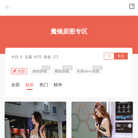
魔镜原图专区
13
关注
今日: 0
主题: 6179
排名: 272
215
1394
4570
全部
旅拍原图
模拍原图
街拍show原图
全部
最新
热门
精华