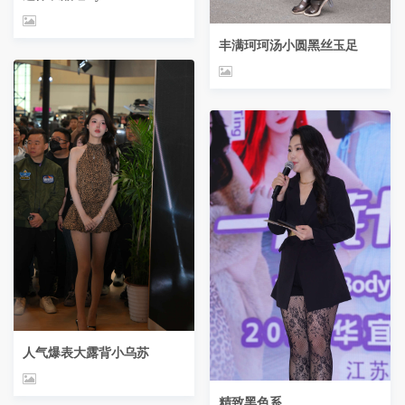
丰满珂珂汤小圆黑丝玉足
人气爆表大露背小乌苏
精致黑色系