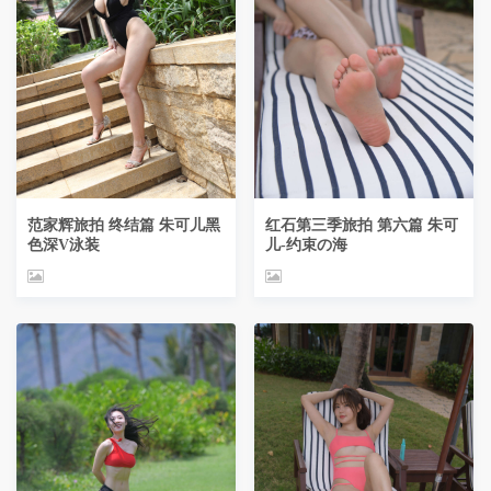
范家辉旅拍 终结篇 朱可儿黑
红石第三季旅拍 第六篇 朱可
色深V泳装
儿-约束の海