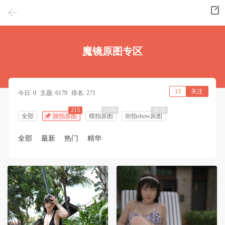
魔镜原图专区
13
关注
今日: 0
主题: 6179
排名: 271
215
1394
4570
全部
旅拍原图
模拍原图
街拍show原图
全部
最新
热门
精华