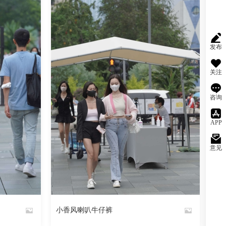
发布
关注
咨询
APP
意见
阅读
0
回复
222
阅读
0
回复
小香风喇叭牛仔裤
By