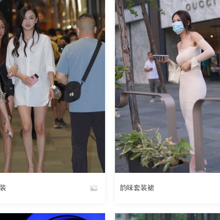
249
阅读
0
回复
219
装
韵味套装裙
By
魅丝社