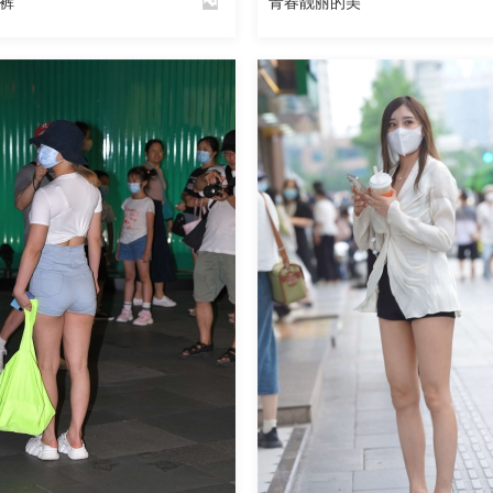
裤
青春靓丽的美
By
魅丝社