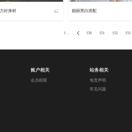
204
阅读
0
回复
187
力好身材
靓丽黑白搭配
By
魅丝社
1 ...
150
151
152
153
账户相关
站务相关
会员权限
免责声明
常见问题