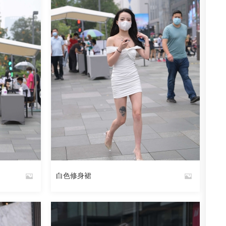
白色修身裙
By
魅丝社