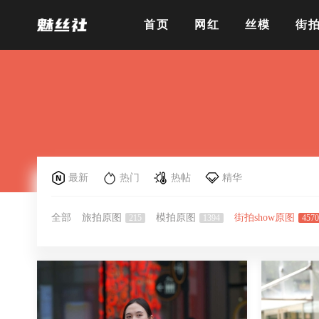
首页
网红
丝模
街
最新
热门
热帖
精华
全部
旅拍原图
模拍原图
街拍show原图
215
1394
4570