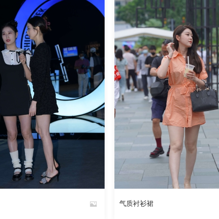
211
阅读
0
回复
229
气质衬衫裙
By