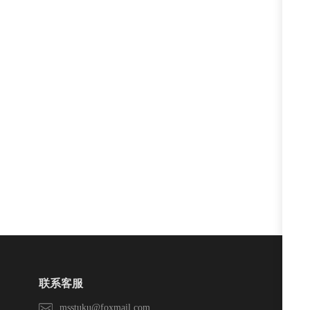
联系客服
msstuku@foxmail.com