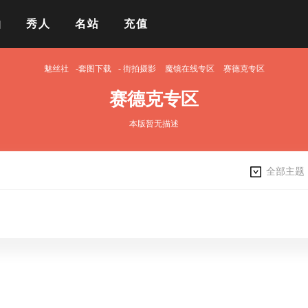
拍
秀人
名站
充值
魅丝社
-套图下载
-
街拍摄影
魔镜在线专区
赛德克专区
赛德克专区
本版暂无描述
全部主题