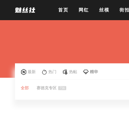
首页
网红
丝模
街
最新
热门
热帖
精华
全部
赛德克专区
756