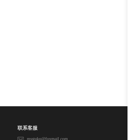
联系客服
msstuku@foxmail.com