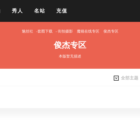
拍
秀人
名站
充值
魅丝社
-套图下载
-
街拍摄影
魔镜在线专区
俊杰专区
俊杰专区
本版暂无描述
全部主题