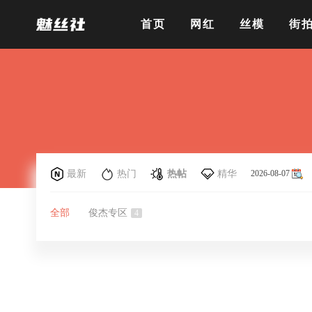
首页
网红
丝模
街
最新
热门
热帖
精华
2026-08-07
全部
俊杰专区
4