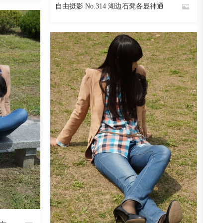
自由摄影 No.314 湖边石凳各显神通
By
魅丝社
阅读
0
回复