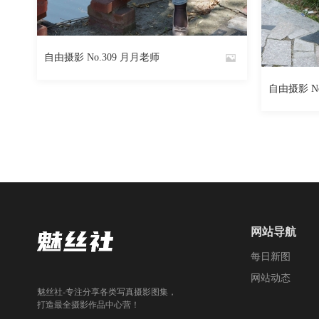
365
阅读
0
回复
自由摄影 No.309 月月老师
By
自由摄影 No
魅丝社
By
魅丝社
网站导航
每日新图
网站动态
魅丝社-专注分享各类写真摄影图集，
打造最全摄影作品中心营！