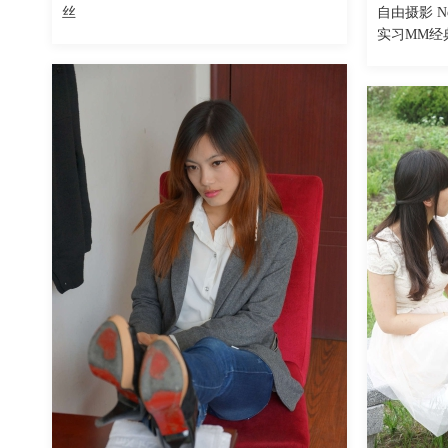
By
丝
自由摄影 No
By
实习MM经
魅丝社
魅丝社
416
阅读
0
回复