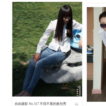
魅丝社
733
阅读
0
回复
自由摄影 No.317 不得不看的换丝秀