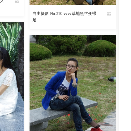
美女
399
阅读
0
回复
自由摄影 No.310 云云草地黑丝变裸
By
足
魅丝社