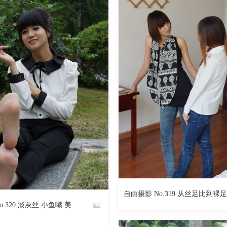
387
阅读
0
回复
454
自由摄影 No.319 从丝足比到裸足
By
.320 淡灰丝 小鱼嘴 美
魅丝社