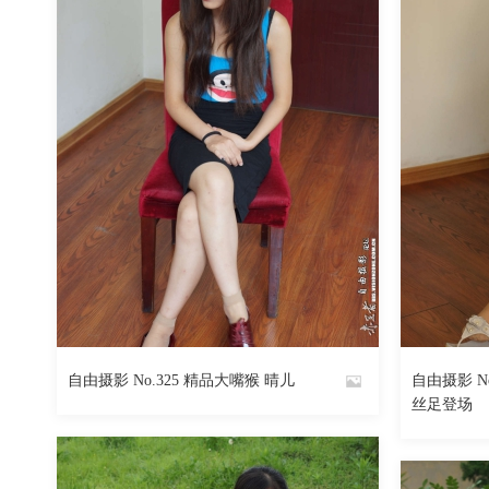
自由摄影 No.325 精品大嘴猴 晴儿
自由摄影 N
By
By
丝足登场
魅丝社
魅丝社