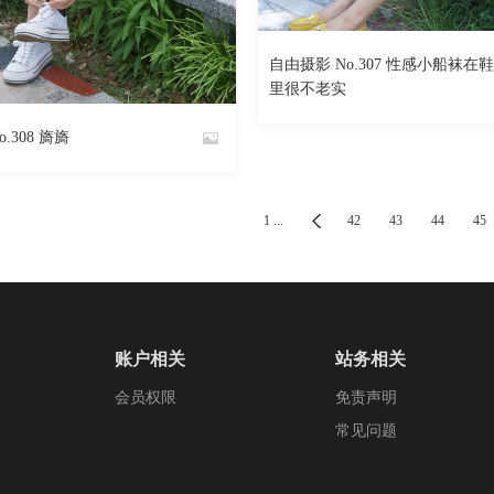
620
自由摄影 No.307 性感小船袜在
451
阅读
0
回复
By
里很不老实
魅丝社
.308 旖旖
1 ...
42
43
44
45
账户相关
站务相关
会员权限
免责声明
常见问题