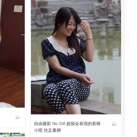
阅读
0
回复
512
阅读
0
回复
自由摄影 No.318 超级会表现的新模
By
小雨 丝足量脚