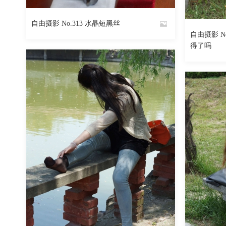
自由摄影 No.313 水晶短黑丝
By
自由摄影 N
By
得了吗
魅丝社
魅丝社