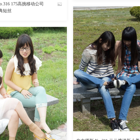
.316 175高挑移动公司
魅丝社
典短丝
497