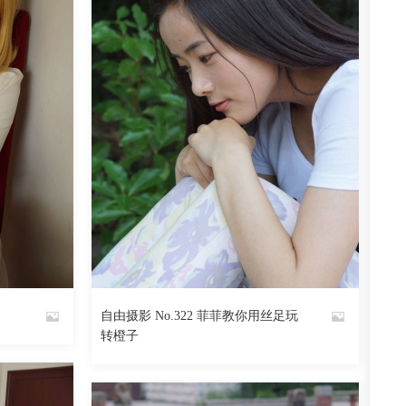
自由摄影 No.322 菲菲教你用丝足玩
By
转橙子
魅丝社