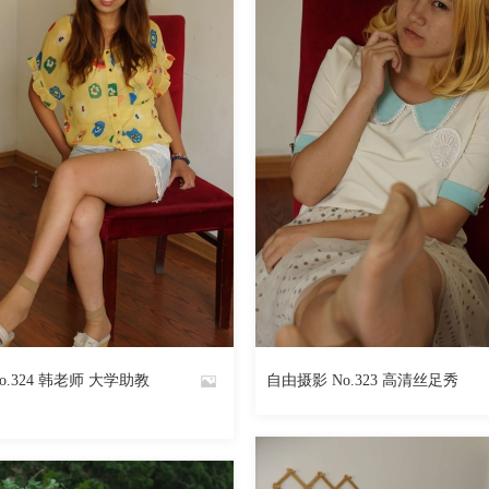
o.324 韩老师 大学助教
自由摄影 No.323 高清丝足秀
By
魅丝社