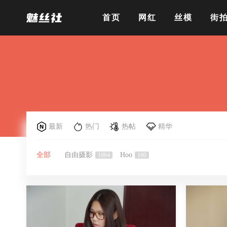
首页
网红
丝模
街
最新
热门
热帖
精华
全部
自由摄影
Hoo
1064
160