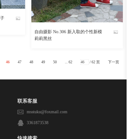
阅读
0
回复
539
阅读
0
回复
鞋子
自由摄影 No.306 新入取的个性新模
By
莉莉黑丝
魅丝社
46
47
48
49
50
... 62
/ 62 页
下一页
联系客服
msstuku@foxmail.com
3361873538
快速搜索