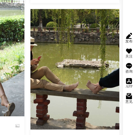
魅丝社
发布
关注
咨询
APP
意见
阅读
0
回复
509
阅读
0
回复