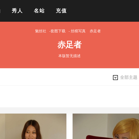
拍
秀人
名站
充值
魅丝社
-套图下载
-
丝模写真
赤足者
赤足者
本版暂无描述
全部主题