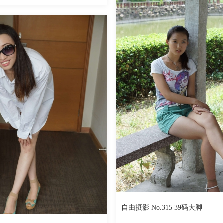
499
563
阅读
0
回复
自由摄影 No.315 39码大脚
By