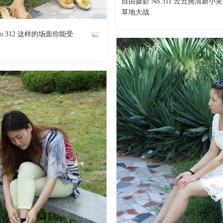
自由摄影 No.311 云云携清新小
510
阅读
0
回复
By
草地大战
魅丝社
o.312 这样的场面你能受