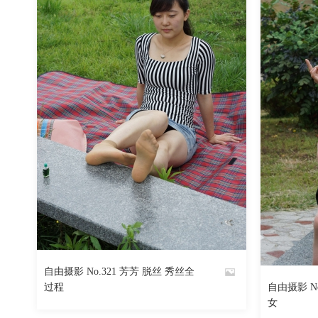
513
阅读
0
回复
自由摄影 No.321 芳芳 脱丝 秀丝全
By
过程
自由摄影 No
By
女
魅丝社