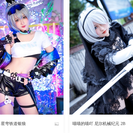
960
阅读
0
回复
976
 星穹铁道银狼
喵喵的喵吖 尼尔机械纪元 2B
By