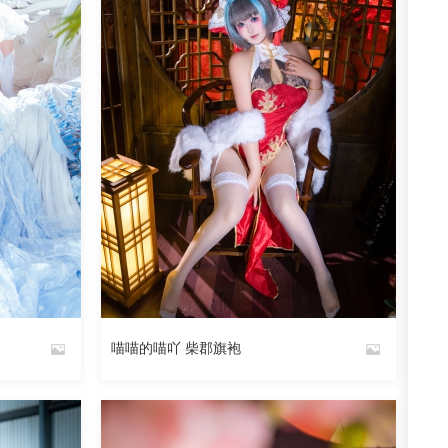
喵喵的喵吖 柴郡旗袍
By
魅丝社