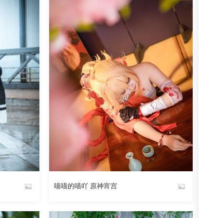
阅读
0
回复
532
阅读
0
回复
喵喵的喵吖 原神宵宫
By
魅丝社