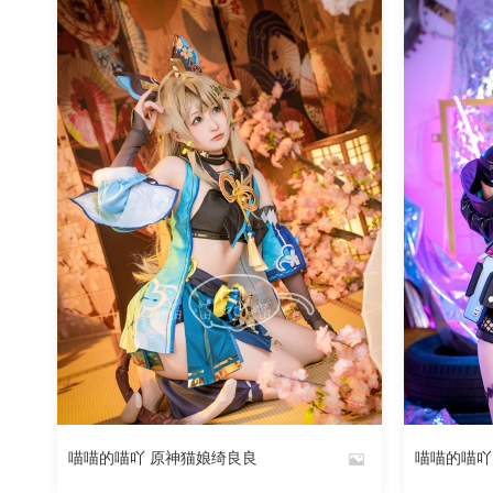
523
阅读
0
回复
喵喵的喵吖 原神猫娘绮良良
喵喵的喵吖
By
By