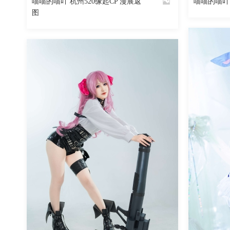
喵喵的喵吖 杭州520缘起CP 漫展返
喵喵的喵吖
By
By
图
魅丝社
魅丝社