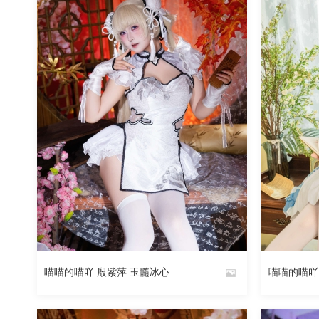
106
阅读
0
回复
喵喵的喵吖 殷紫萍 玉髓冰心
喵喵的喵吖
By
By
魅丝社
魅丝社