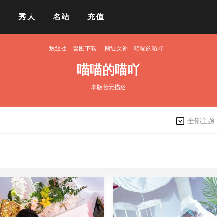
拍
秀人
名站
充值
魅丝社
-套图下载
-
网红女神
喵喵的喵吖
喵喵的喵吖
本版暂无描述
全部主题