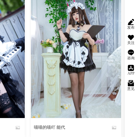
发布
关注
咨询
APP
意见
阅读
0
回复
899
阅读
0
回复
喵喵的喵吖 能代
By