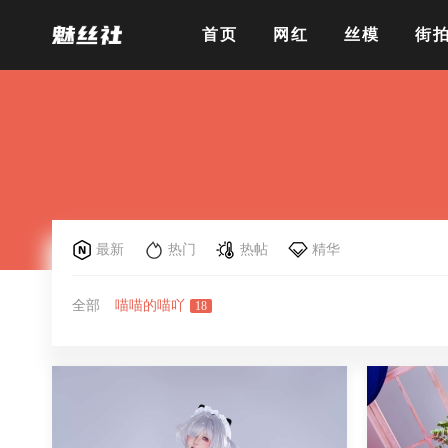
首页
网红
丝模
街
最新
热门
热帖
精华
全部
喵喵的喵吖
18