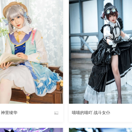
97
阅读
0
回复
73
 神里绫华
喵喵的喵吖 战斗女仆
By
魅丝社