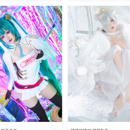
魅丝社
854
阅读
0
回复
965