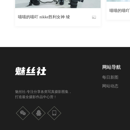
968
阅读
0
回复
喵喵的喵吖
By
喵喵的喵吖 nikke胜利女神 绫
By
魅丝社
魅丝社
网站导航
每日新图
网站动态
魅丝社-专注分享各类写真摄影图集，
打造最全摄影作品中心营！