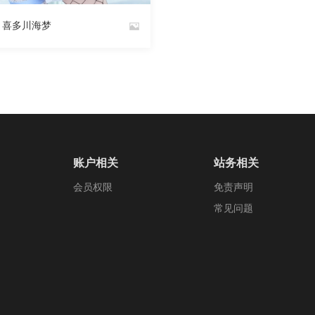
897
阅读
0
回复
878
 喜多川海梦
账户相关
站务相关
会员权限
免责声明
常见问题