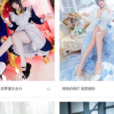
 四季夏目女仆
喵喵的喵吖 柴郡婚纱
By
魅丝社