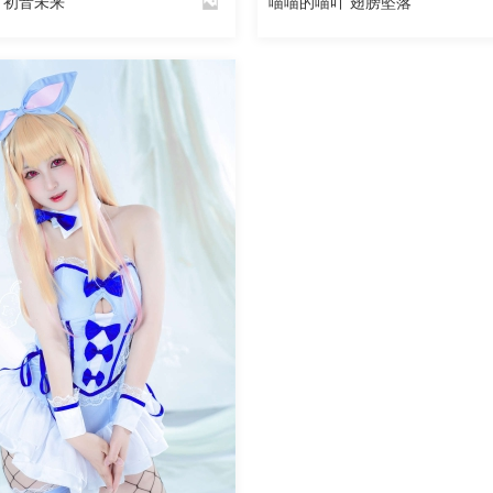
 初音未来
喵喵的喵吖 翅膀坠落
By
魅丝社