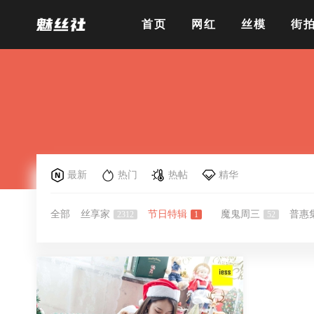
首页
网红
丝模
街
最新
热门
热帖
精华
全部
丝享家
节日特辑
魔鬼周三
普惠
2312
1
52