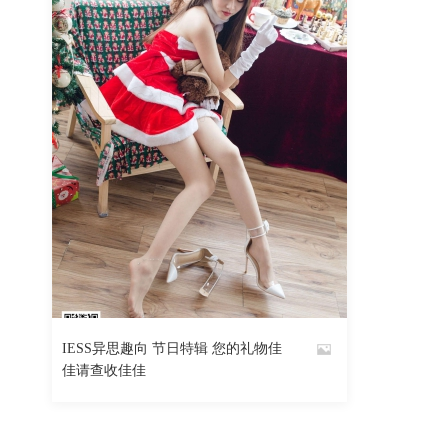
IESS异思趣向 节日特辑 您的礼物佳
By
佳请查收佳佳
魅丝社