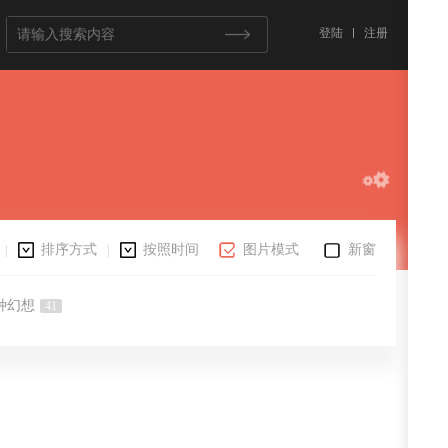
登陆
注册
排序方式
按照时间
图片模式
新窗
|
|
种幻想
41