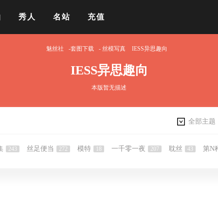
拍
秀人
名站
充值
魅丝社
-套图下载
-
丝模写真
IESS异思趣向
IESS异思趣向
本版暂无描述
全部主题
集
丝足便当
模特
一千零一夜
耽丝
第N
243
272
18
207
43