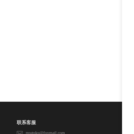
联系客服
msstuku@foxmail.com