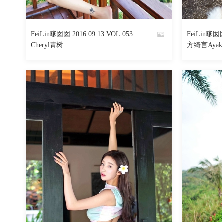
682
阅读
0
回复
FeiLin嗲囡囡 2016.09.13 VOL.053
FeiLin嗲囡囡
By
By
Cheryl青树
方绮言Ayak
魅丝社
魅丝社