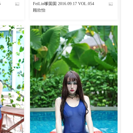
5
FeiLin嗲囡囡 2016.09.17 VOL.054
By
顾欣怡
魅丝社