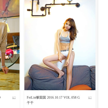
阅读
0
回复
810
阅读
0
回复
9
FeiLin嗲囡囡 2016.10.17 VOL.058 G
By
干干