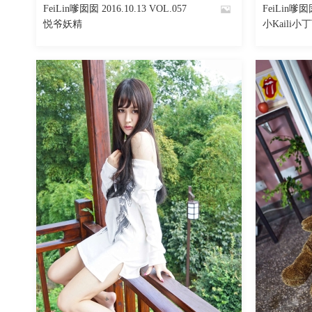
FeiLin嗲囡囡 2016.10.13 VOL.057
FeiLin嗲囡囡
By
By
悦爷妖精
小Kaili小
魅丝社
魅丝社