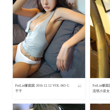
FeiLin嗲囡囡 2016.12.12 VOL.065 G
FeiLin嗲囡囡
By
By
干干
流氓小巫女
魅丝社
魅丝社