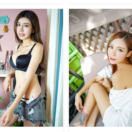
魅丝社
856
阅读
0
回复
668