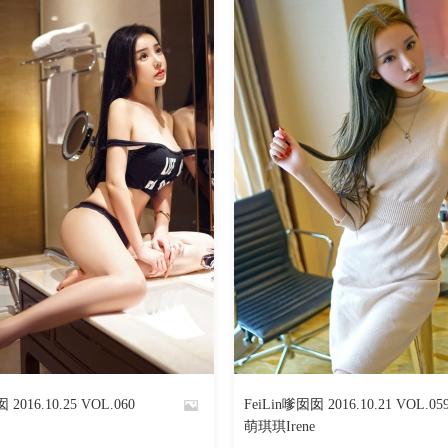
849
阅读
0
回复
552
 2016.10.25 VOL.060
FeiLin嗲囡囡 2016.10.21 VOL.05
By
萌琪琪Irene