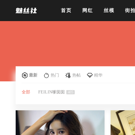
首页
网红
丝模
街
最新
热门
热帖
精华
全部
FEILIN嗲囡囡
405