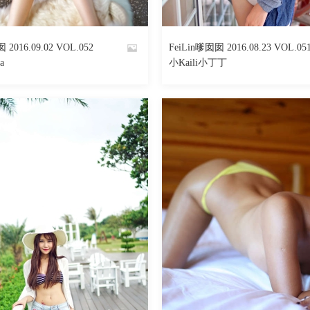
629
阅读
0
回复
547
 2016.09.02 VOL.052
FeiLin嗲囡囡 2016.08.23 VOL.05
By
a
小Kaili小丁丁
魅丝社