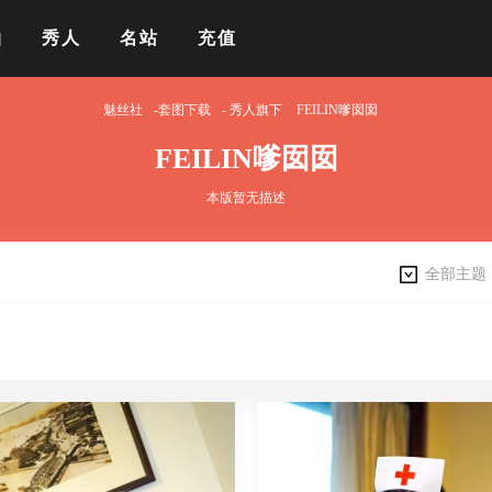
拍
秀人
名站
充值
魅丝社
-套图下载
-
秀人旗下
FEILIN嗲囡囡
FEILIN嗲囡囡
本版暂无描述
全部主题