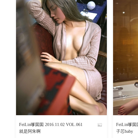
623
阅读
0
回复
FeiLin嗲囡囡 2016.11.02 VOL.061
FeiLin嗲囡囡
By
By
就是阿朱啊
子芯baby