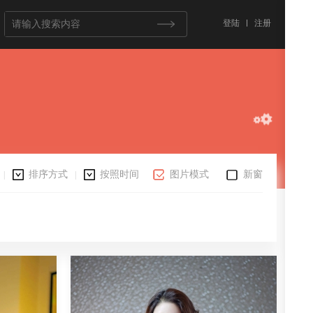
登陆
注册
排序方式
按照时间
图片模式
新窗
|
|