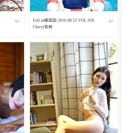
阅读
0
回复
719
阅读
0
回复
1
FeiLin嗲囡囡 2016.08.12 VOL.050
By
Cheryl青树
魅丝社