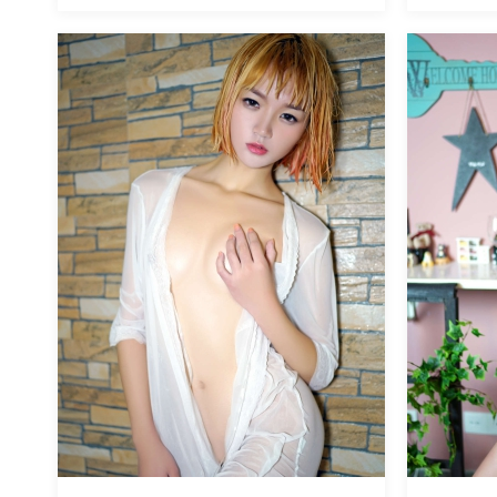
魅丝社
魅丝社
1181
阅读
0
回复