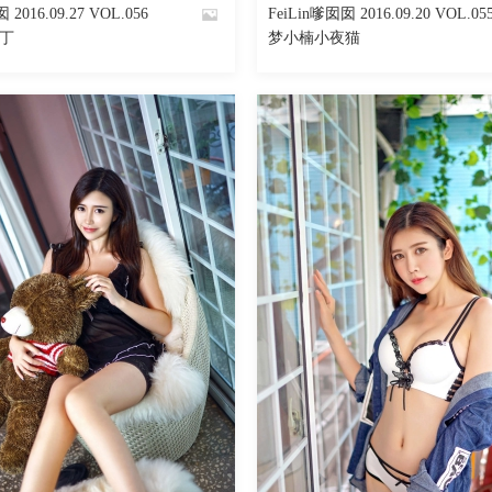
 2016.09.27 VOL.056
FeiLin嗲囡囡 2016.09.20 VOL.05
By
丁丁
梦小楠小夜猫
魅丝社