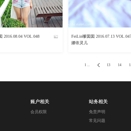
569
阅读
0
回复
641
 2016.08.04 VOL.048
FeiLin嗲囡囡 2016.07.13 VOL.04
By
娜依灵儿
魅丝社
1 ...
13
14
1
账户相关
站务相关
会员权限
免责声明
常见问题