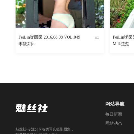
688
阅读
0
回复
FeiLin嗲囡囡 2016.08.08 VOL.049
FeiLin嗲囡囡
By
By
李筱乔jo
Milk楚楚
魅丝社
魅丝社
网站导航
每日新图
网站动态
魅丝社-专注分享各类写真摄影图集，