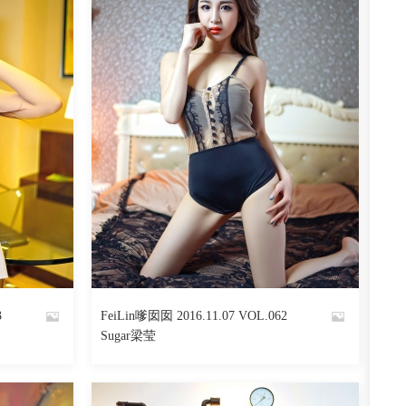
3
FeiLin嗲囡囡 2016.11.07 VOL.062
By
Sugar梁莹
魅丝社