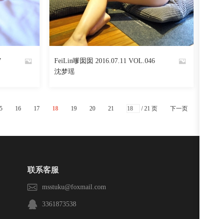
阅读
0
回复
824
阅读
0
回复
7
FeiLin嗲囡囡 2016.07.11 VOL.046
By
沈梦瑶
魅丝社
5
16
17
18
19
20
21
/ 21 页
下一页
联系客服
msstuku@foxmail.com
3361873538