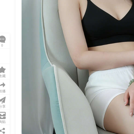
0
收藏
转播
分享
淘贴