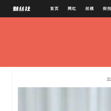
首页
网红
丝模
街
三