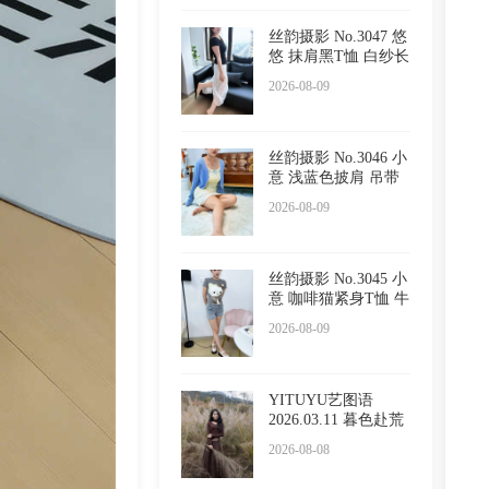
丝韵摄影 No.3047 悠
悠 抹肩黑T恤 白纱长
裙
2026-08-09
丝韵摄影 No.3046 小
意 浅蓝色披肩 吊带
睡
2026-08-09
丝韵摄影 No.3045 小
意 咖啡猫紧身T恤 牛
仔
2026-08-09
YITUYU艺图语
2026.03.11 暮色赴荒
草 陈十
2026-08-08