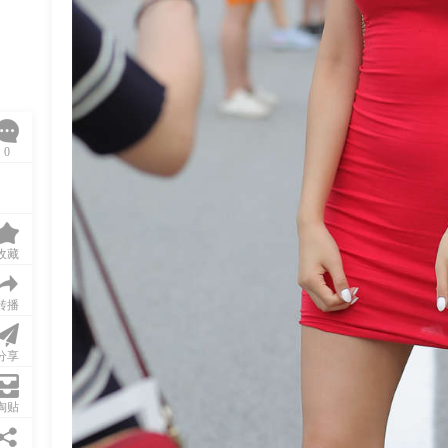
0
收藏
转播
分享
淘贴