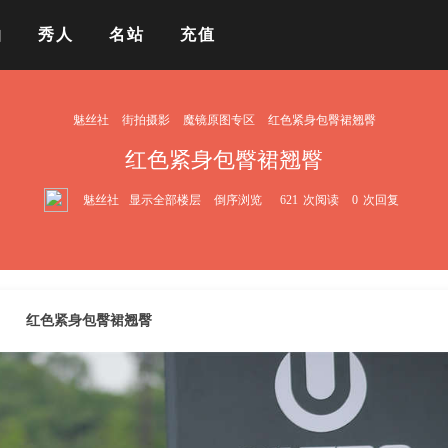
拍
秀人
名站
充值
魅丝社
街拍摄影
魔镜原图专区
红色紧身包臀裙翘臀
红色紧身包臀裙翘臀
魅丝社
显示全部楼层
倒序浏览
621
次阅读
0
次回复
红色紧身包臀裙翘臀