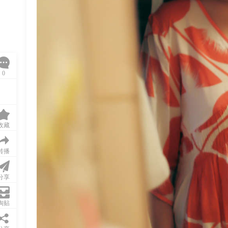
0
收藏
转播
分享
淘贴