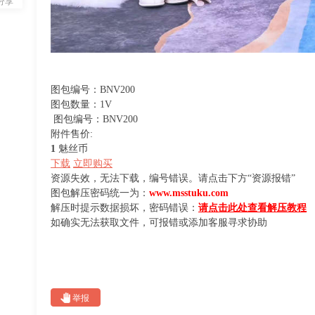
分享
图包编号：BNV200
图包数量：1V
图包编号：BNV200
附件售价:
1
魅丝币
下载
立即购买
资源失效，无法下载，编号错误。请点击下方“资源报错”
图包解压密码统一为：
www.msstuku.com
解压时提示数据损坏，密码错误：
请点击此处查看解压教程
如确实无法获取文件，可报错或添加客服寻求协助
举报