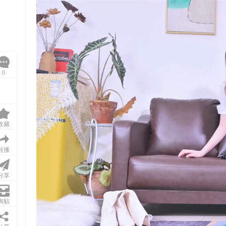
0
收藏
转播
分享
淘贴