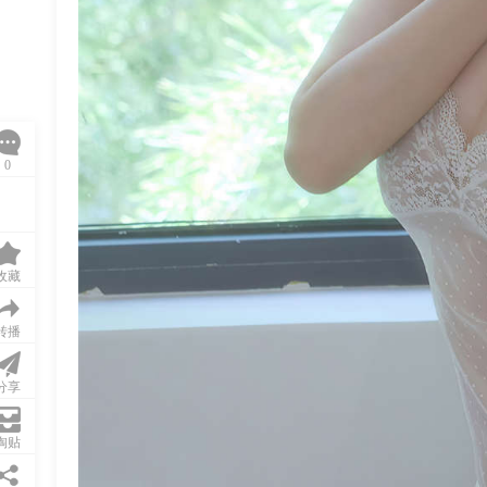
0
收藏
转播
分享
淘贴