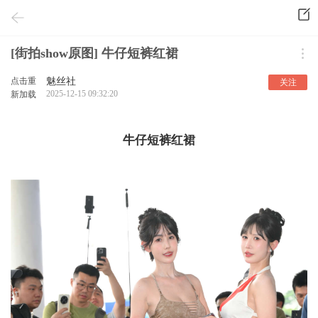
[街拍show原图] 牛仔短裤红裙
点击重
魅丝社
关注
2025-12-15 09:32:20
新加载
牛仔短裤红裙