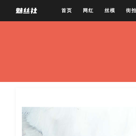
首页
网红
丝模
街