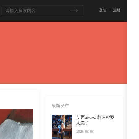
登陆
注册
最新发布
艾西aiwest 蔚蓝档案
志美子
2026-08-08