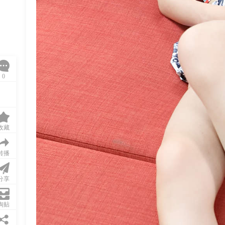
0
收藏
转播
分享
淘贴