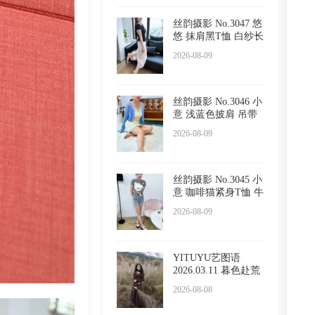
丝韵摄影 No.3047 悠
悠 抹肩黑T恤 白纱长
裙
2026-08-09
丝韵摄影 No.3046 小
意 浅蓝色披肩 吊带
睡
2026-08-09
丝韵摄影 No.3045 小
意 咖啡猫紧身T恤 牛
仔
2026-08-09
YITUYU艺图语
2026.03.11 暮色赴荒
草 陈十
2026-08-08