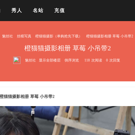
拍
秀人
名站
充值
魅丝社
丝模写真
橙猫猫摄影（单购抢先下载）
橙猫猫摄影相册 草莓 小吊带2
橙猫猫摄影相册 草莓 小吊带2
魅丝社
显示全部楼层
倒序浏览
118
次阅读
0
次回复
橙猫猫摄影相册 草莓 小吊带2