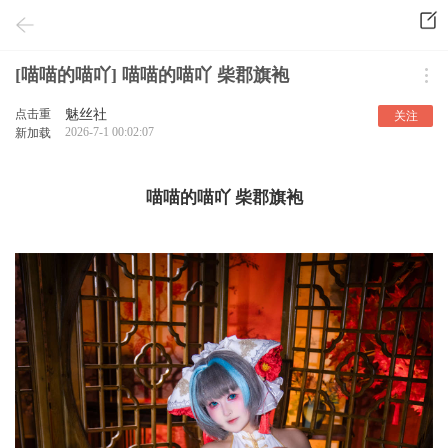
[喵喵的喵吖] 喵喵的喵吖 柴郡旗袍
点击重
魅丝社
关注
2026-7-1 00:02:07
新加载
喵喵的喵吖 柴郡旗袍