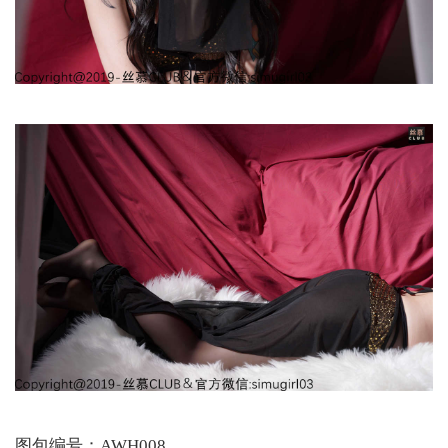
图包编号：AWH008