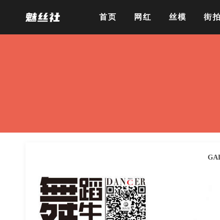
首页
网红
丝模
街
GA