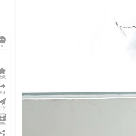
0
收藏
转播
分享
淘贴