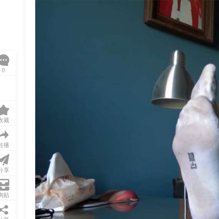
0
收藏
转播
分享
淘贴