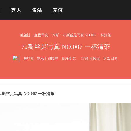
拍
秀人
名站
充值
魅丝社
丝模写真
72斯
72斯丝足写真 NO.007 一杯清茶
72斯丝足写真 NO.007 一杯清茶
魅丝社
显示全部楼层
倒序浏览
1798
次阅读
0
次回复
72斯丝足写真 NO.007 一杯清茶