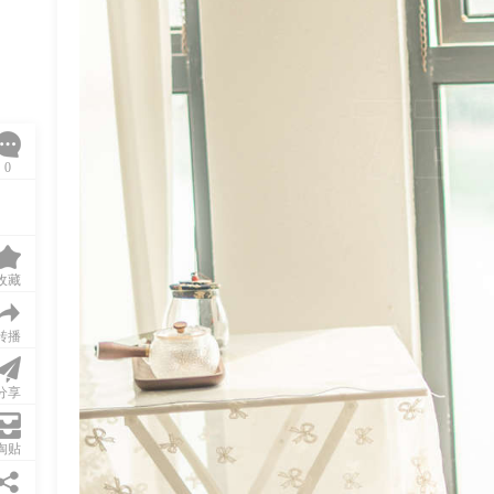
0
收藏
转播
分享
淘贴