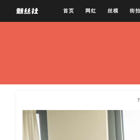
首页
网红
丝模
街