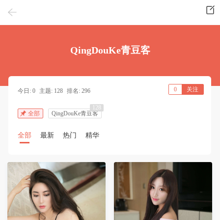
QingDouKe青豆客
0
关注
今日: 0
主题: 128
排名: 296
128
全部
QingDouKe青豆客
全部
最新
热门
精华