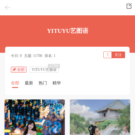
YITUYU艺图语
5
关注
今日: 0
主题: 11700
排名: 1
11700
全部
YITUYU艺图语
全部
最新
热门
精华