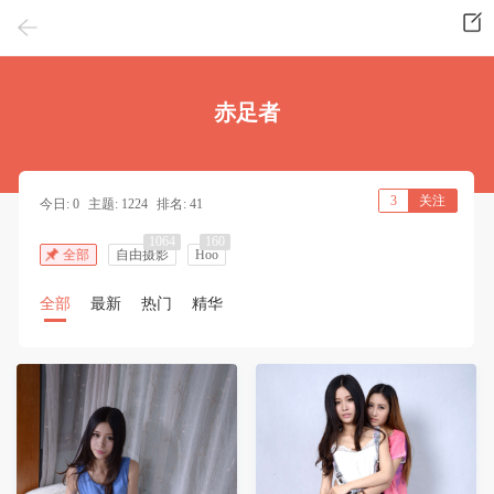
赤足者
3
关注
今日: 0
主题: 1224
排名: 41
1064
160
全部
自由摄影
Hoo
全部
最新
热门
精华