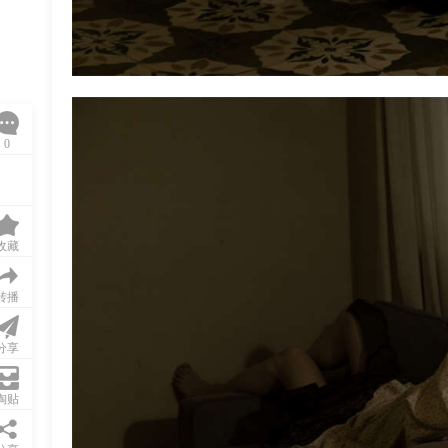
0
收藏
转播
分享
淘贴