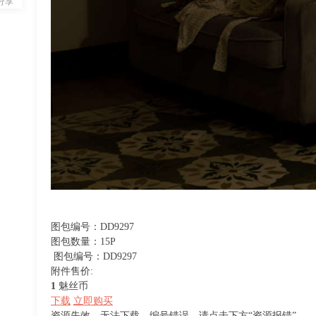
分享
图包编号：DD9297
图包数量：15P
图包编号：DD9297
附件售价:
1
魅丝币
下载
立即购买
资源失效，无法下载，编号错误。请点击下方“资源报错”