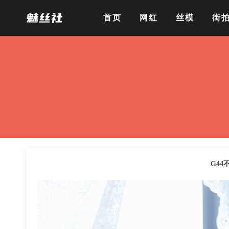
首页
网红
丝模
街
G44