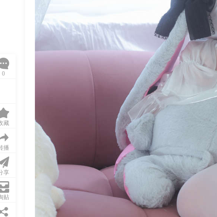
0
收藏
转播
分享
淘贴