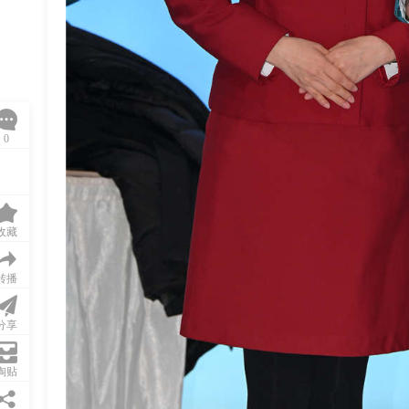
0
收藏
转播
分享
淘贴