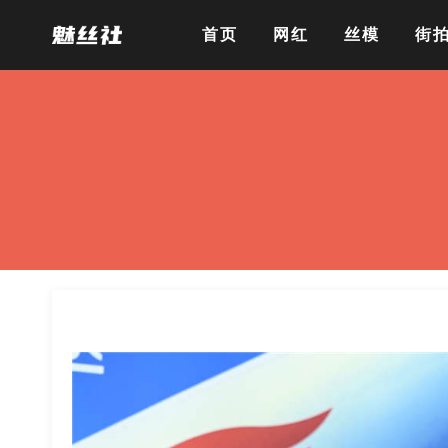
首页
网红
丝模
街