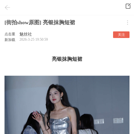
[街拍show原图] 亮银抹胸短裙
点击重
魅丝社
关注
2026-3-25 19:50:59
新加载
亮银抹胸短裙