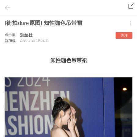
[街拍show原图] 知性咖色吊带裙
点击重
魅丝社
关注
2026-3-25 19:52:11
新加载
知性咖色吊带裙