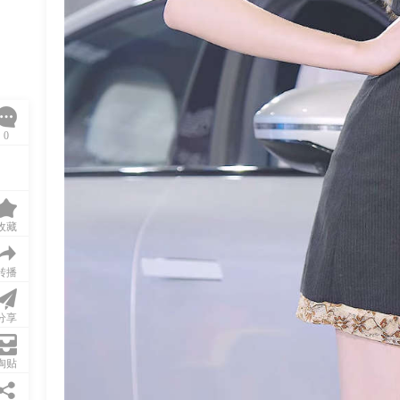
0
收藏
转播
分享
淘贴