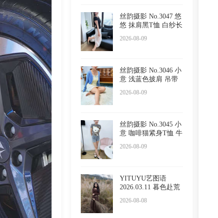
丝韵摄影 No.3047 悠
悠 抹肩黑T恤 白纱长
裙
2026-08-09
丝韵摄影 No.3046 小
意 浅蓝色披肩 吊带
睡
2026-08-09
丝韵摄影 No.3045 小
意 咖啡猫紧身T恤 牛
仔
2026-08-09
YITUYU艺图语
2026.03.11 暮色赴荒
草 陈十
2026-08-08