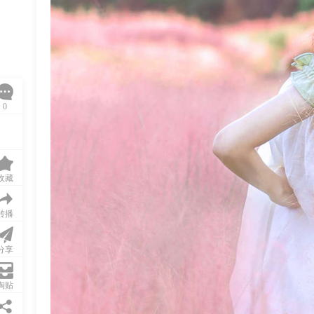
0
收藏
转播
分享
淘贴