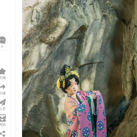
0
收藏
转播
分享
淘贴