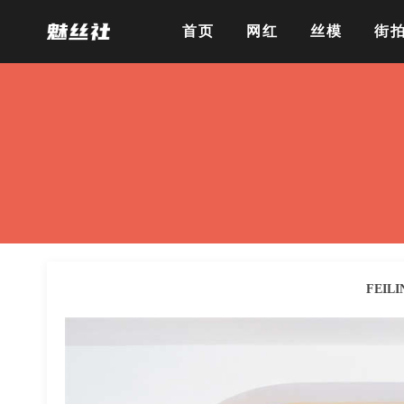
首页
网红
丝模
街
FEILI