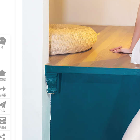
0
收藏
转播
分享
淘贴