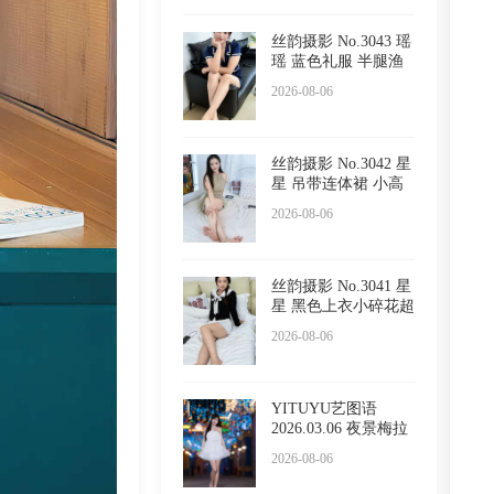
丝韵摄影 No.3043 瑶
瑶 蓝色礼服 半腿渔
网
2026-08-06
丝韵摄影 No.3042 星
星 吊带连体裙 小高
跟
2026-08-06
丝韵摄影 No.3041 星
星 黑色上衣小碎花超
短
2026-08-06
YITUYU艺图语
2026.03.06 夜景梅拉
尼亚小镇
2026-08-06