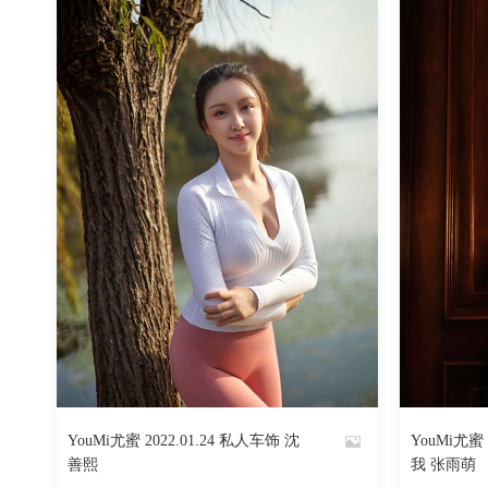
2849
阅读
0
回复
YouMi尤蜜 2022.01.24 私人车饰 沈
YouMi尤蜜 
By
By
善熙
我 张雨萌