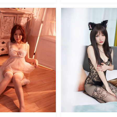
魅丝社
1570
阅读
0
回复
3190