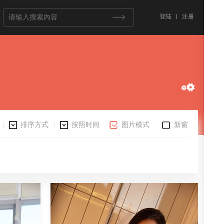
登陆
注册
排序方式
按照时间
图片模式
新窗
|
|