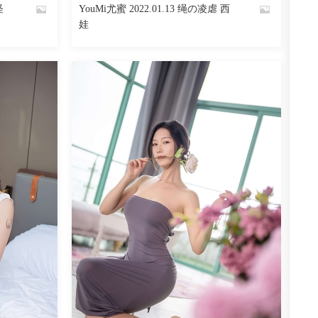
怪
YouMi尤蜜 2022.01.13 绳の凌虐 西
By
娃
魅丝社