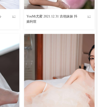
阅读
0
回复
1654
阅读
0
回复
心
YouMi尤蜜 2021.12.31 吉他妹妹 抖
By
娘利世
魅丝社