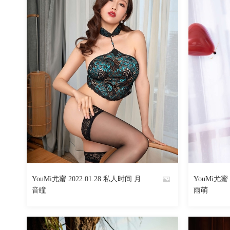
YouMi尤蜜 2022.01.28 私人时间 月
YouMi尤蜜 
By
By
音瞳
雨萌
魅丝社
魅丝社