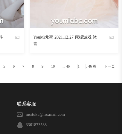
阅读
0
回复
1983
阅读
0
回复
 抖
YouMi尤蜜 2021.12.27 床榻游戏 沐
By
青
魅丝社
5
6
7
8
9
10
... 46
/ 46 页
下一页
联系客服
msstuku@foxmail.com
3361873538