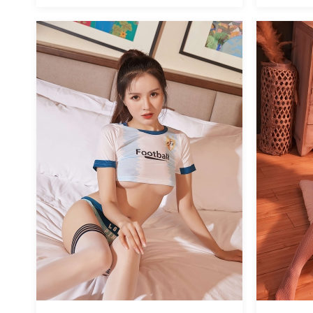
魅丝社
魅丝社
2912
阅读
0
回复