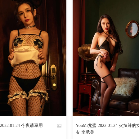
1948
阅读
0
回复
4568
2022.01.24 今夜请享用
YouMi尤蜜 2022.01.24 火辣辣的
By
友 李承美