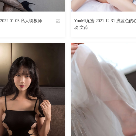
4141
阅读
0
回复
2964
2022.01.05 私人调教师
YouMi尤蜜 2021.12.31 浅蓝色的
By
动 文芮
魅丝社