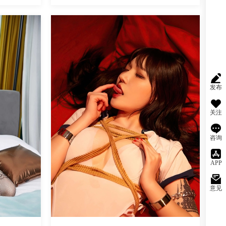
魅丝社
发布
关注
咨询
APP
意见
阅读
0
回复
4544
阅读
0
回复