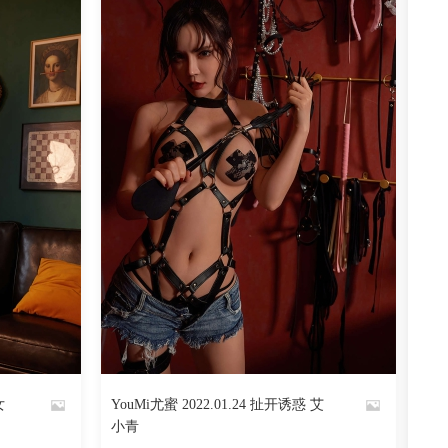
阅读
0
回复
1786
阅读
0
回复
女
YouMi尤蜜 2022.01.24 扯开诱惑 艾
By
小青