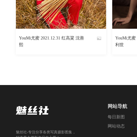
1364
阅读
0
回复
YouMi尤蜜 2021.12.31 红高粱 沈善
YouMi尤蜜 
By
By
熙
利世
魅丝社
魅丝社
网站导航
每日新图
网站动态
魅丝社-专注分享各类写真摄影图集，