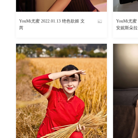
2057
阅读
0
回复
YouMi尤蜜 2022.01.13 绝色欲姬 文
YouMi尤蜜 
By
By
芮
安妮斯朵拉
魅丝社
魅丝社