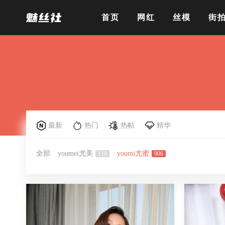
首页
网红
丝模
街
最新
热门
热帖
精华
全部
youmei尤美
youmi尤蜜
110
906