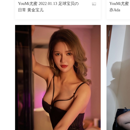
YouMi尤蜜 2022.01.13 足球宝贝の
YouMi尤蜜 
By
By
日常 黄金宝儿
亦Ada
魅丝社
魅丝社