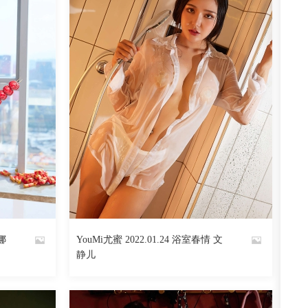
 娜
YouMi尤蜜 2022.01.24 浴室春情 文
By
静儿
魅丝社