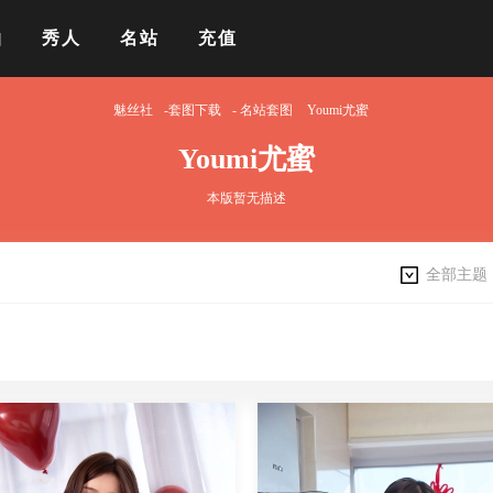
拍
秀人
名站
充值
魅丝社
-套图下载
-
名站套图
Youmi尤蜜
Youmi尤蜜
本版暂无描述
全部主题