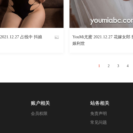
2477
阅读
0
回复
2671
2021.12.27 占线中 抖娘
YouMi尤蜜 2021.12.27 花嫁女郎
By
娘利世
魅丝社
1
2
3
4
账户相关
站务相关
会员权限
免责声明
常见问题